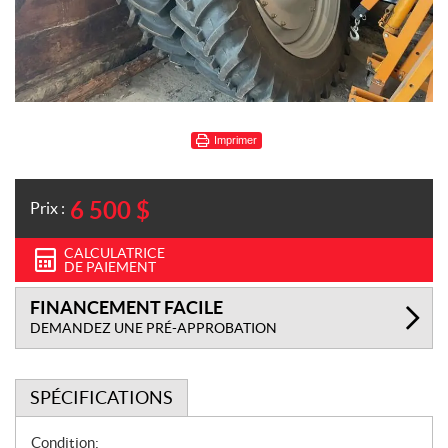
Imprimer
6 500
$
Prix :
CALCULATRICE
DE PAIEMENT
FINANCEMENT FACILE
DEMANDEZ UNE PRÉ-APPROBATION
SPÉCIFICATIONS
S
Condition: