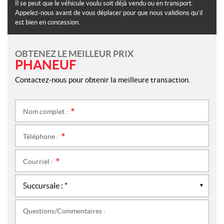
Il se peut que le véhicule voulu soit déjà vendu ou en transport.
Appelez-nous avant de vous déplacer pour que nous validions qu’il
est bien en concession.
OBTENEZ LE MEILLEUR PRIX
PHANEUF
Contactez-nous pour obtenir la meilleure transaction.
Nom complet :
*
Téléphone :
*
Courriel :
*
Questions/Commentaires :