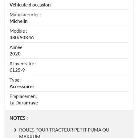
p
Véhicule d'occasion
é
Manufacturier :
c
Michelin
i
f
Modèle :
i
380/90R46
c
Année :
a
2020
t
# inventaire :
i
CL25-9
o
n
Type :
s
Accessoires
Emplacement :
La Durantaye
N
NOTES :
o
ROUES POUR TRACTEUR PETIT PUMA OU
t
MAXXUM