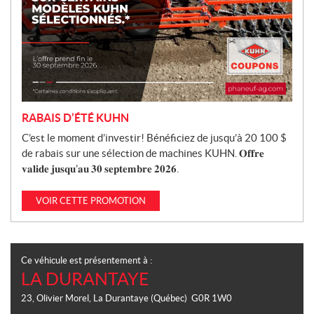
RABAIS D’ÉTÉ KUHN
C’est le moment d’investir! Bénéficiez de jusqu’à 20 100 $
de rabais sur une sélection de machines KUHN. 𝐎𝐟𝐟𝐫𝐞
𝐯𝐚𝐥𝐢𝐝𝐞 𝐣𝐮𝐬𝐪𝐮’𝐚𝐮 𝟑𝟎 𝐬𝐞𝐩𝐭𝐞𝐦𝐛𝐫𝐞 𝟐𝟎𝟐𝟔.
VOIR CETTE PROMOTION
Ce véhicule est présentement à :
LA DURANTAYE
23, Olivier Morel
,
La Durantaye
(Québec)
G0R 1W0