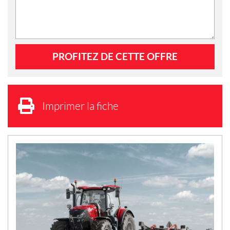
Imprimer la fiche
N
O
U
V
E
L
L