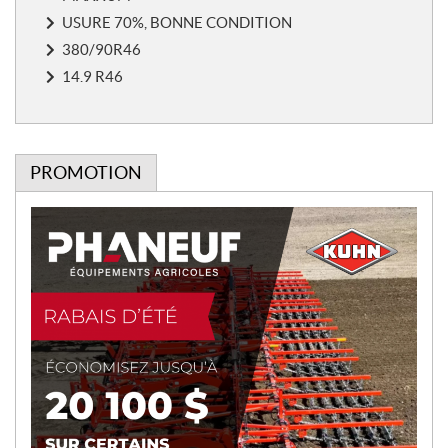
e
s
USURE 70%, BONNE CONDITION
380/90R46
14.9 R46
PROMOTION
P
r
o
m
o
t
i
o
n