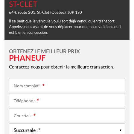
ST-CLET
644, route 201
,
St-Clet
(Québec)
J0P 1S0
Il se peut que le véhicule voulu soit déjà vendu ou en transport.
Appelez-nous avant de vous déplacer pour que nous validions qu’il
est bien en concession.
OBTENEZ LE MEILLEUR PRIX
PHANEUF
Contactez-nous pour obtenir la meilleure transaction.
Nom complet :
*
Téléphone :
*
Courriel :
*