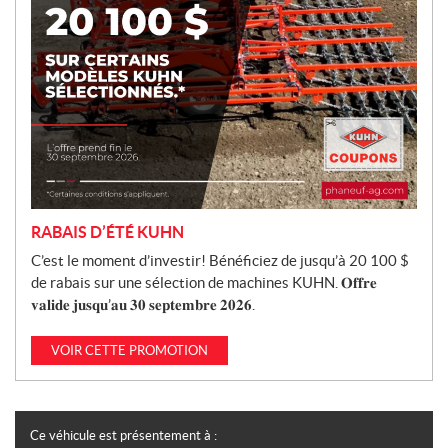
n
RABAIS D’ÉTÉ KUHN
C’est le moment d’investir! Bénéficiez de jusqu’à 20 100 $
de rabais sur une sélection de machines KUHN. 𝐎𝐟𝐟𝐫𝐞
𝐯𝐚𝐥𝐢𝐝𝐞 𝐣𝐮𝐬𝐪𝐮’𝐚𝐮 𝟑𝟎 𝐬𝐞𝐩𝐭𝐞𝐦𝐛𝐫𝐞 𝟐𝟎𝟐𝟔.
VOIR CETTE PROMOTION
Ce véhicule est présentement à :