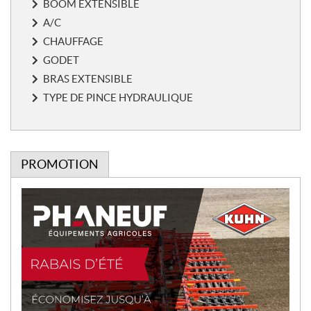
BOOM EXTENSIBLE
A/C
CHAUFFAGE
GODET
BRAS EXTENSIBLE
TYPE DE PINCE HYDRAULIQUE
PROMOTION
P
r
o
m
o
t
i
o