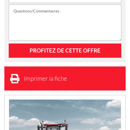
Questions/Commentaires :
Imprimer la fiche
N
O
U
V
E