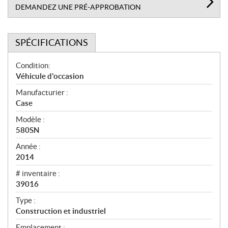
DEMANDEZ UNE PRÉ-APPROBATION
SPÉCIFICATIONS
S
Condition:
p
Véhicule d'occasion
é
Manufacturier :
c
Case
i
f
Modèle :
i
580SN
c
Année :
a
2014
t
# inventaire :
i
39016
o
n
Type :
s
Construction et industriel
Emplacement :