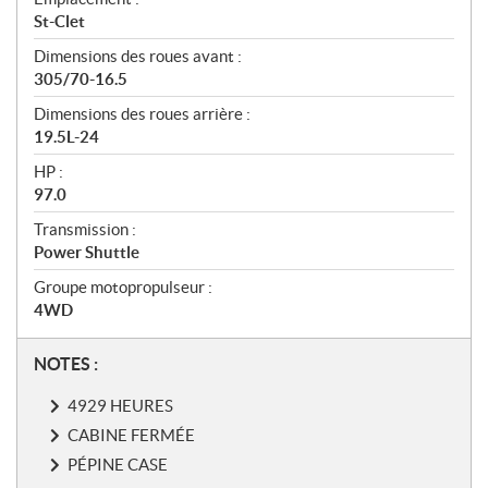
St-Clet
Dimensions des roues avant :
305/70-16.5
Dimensions des roues arrière :
19.5L-24
HP :
97.0
Transmission :
Power Shuttle
Groupe motopropulseur :
4WD
N
NOTES :
o
4929 HEURES
t
e
CABINE FERMÉE
s
PÉPINE CASE