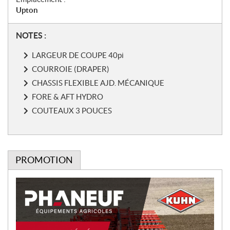
Upton
N
NOTES :
o
LARGEUR DE COUPE 40pi
t
e
COURROIE (DRAPER)
s
CHASSIS FLEXIBLE AJD. MÉCANIQUE
FORE & AFT HYDRO
COUTEAUX 3 POUCES
PROMOTION
P
r
o
m
o