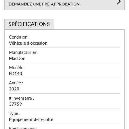
DEMANDEZ UNE PRÉ-APPROBATION
SPÉCIFICATIONS
S
Condition:
p
Véhicule d'occasion
é
Manufacturier :
c
MacDon
i
f
Modèle :
i
FD140
c
Année :
a
2020
t
# inventaire :
i
37759
o
n
Type :
s
Équipement de récolte
Emplacement :