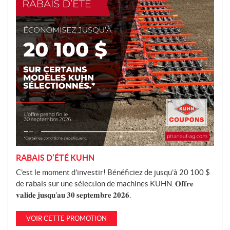
t
i
o
n
RABAIS D’ÉTÉ KUHN
C’est le moment d’investir! Bénéficiez de jusqu’à 20 100 $
de rabais sur une sélection de machines KUHN. 𝐎𝐟𝐟𝐫𝐞
𝐯𝐚𝐥𝐢𝐝𝐞 𝐣𝐮𝐬𝐪𝐮’𝐚𝐮 𝟑𝟎 𝐬𝐞𝐩𝐭𝐞𝐦𝐛𝐫𝐞 𝟐𝟎𝟐𝟔.
VOIR CETTE PROMOTION