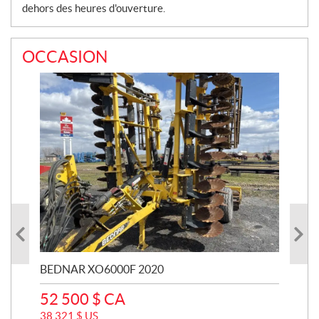
dehors des heures d'ouverture.
OCCASION
BEDNAR XO6000F 2020
JO
52 500
$
CA
591
38 321
$
US