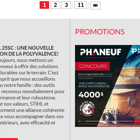
1
2
3
11
PROMOTIONS
 25SC : UNE NOUVELLE
ON DE LA POLYVALENCE!
ujours, nous mettons un
nneur à offrir des solutions
durables sur le terrain. C’est
sprit que nous accueillons
 notre famille : des outils
s reconnus mondialement pour
ormance et leur robustesse.
t nos valeurs, STIHL et
orment une alliance cohérente
x vous accompagner dans vos
térieurs, avec efficacité et
.