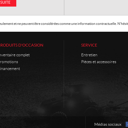
 SUITE
f seulement et ne peuvent être considérées comme une information contractuelle. N'hésite
PRODUITS D'OCCASION
SERVICE
nventaire complet
Entretien
romotions
Pièces et accessoires
inancement
Médias sociaux