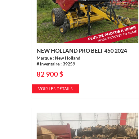
NEW HOLLAND PRO BELT 450 2024
Marque :
New Holland
# inventaire :
39259
82 900
$
P
R
I
VOIR LES DÉTAILS
X
: