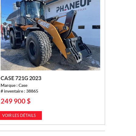
CASE 721G 2023
Marque :
Case
# inventaire :
38865
249 900
$
P
R
I
VOIR LES DÉTAILS
X
: