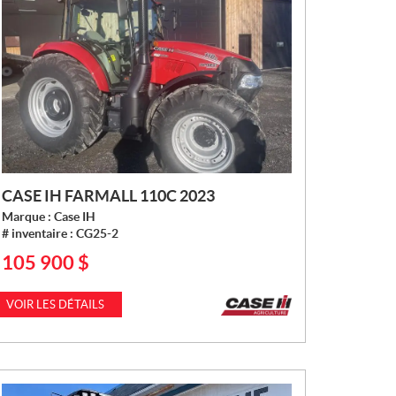
CASE IH FARMALL 110C 2023
Marque :
Case IH
# inventaire :
CG25-2
105 900
$
P
R
I
VOIR LES DÉTAILS
X
: