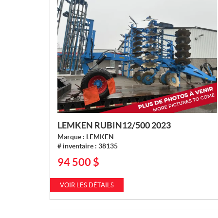
LEMKEN RUBIN12/500 2023
Marque :
LEMKEN
# inventaire :
38135
94 500
$
P
R
I
VOIR LES DÉTAILS
X
: