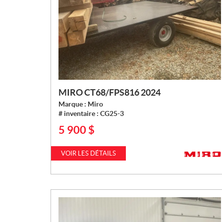
MIRO CT68/FPS816 2024
Marque :
Miro
# inventaire :
CG25-3
5 900
$
P
R
I
VOIR LES DÉTAILS
X
: