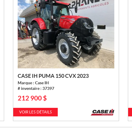
CASE IH PUMA 150 CVX 2023
Marque :
Case IH
# inventaire :
37397
212 900
$
P
R
I
VOIR LES DÉTAILS
X
: