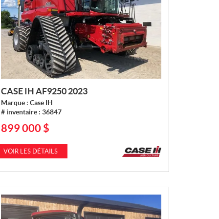
CASE IH AF9250 2023
Marque :
Case IH
# inventaire :
36847
899 000
$
P
R
I
VOIR LES DÉTAILS
X
: