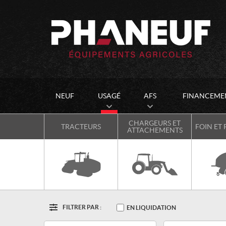
NEUF
USAGÉ
AFS
FINANCEME
CHARGEURS ET
TRACTEURS
FOIN ET
ATTACHEMENTS
FILTRER PAR :
Options
EN LIQUIDATION
Filtre
Type
Catégorie