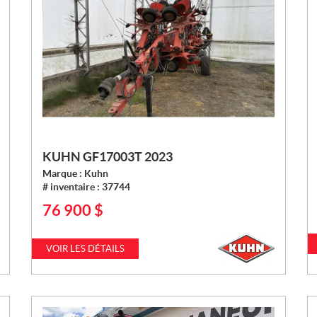
KUHN GF17003T 2023
Marque :
Kuhn
# inventaire :
37744
76 900
$
P
R
I
VOIR LES DÉTAILS
X
: