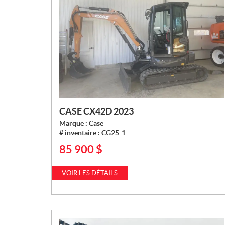
CASE CX42D 2023
Marque :
Case
# inventaire :
CG25-1
85 900
$
P
R
I
VOIR LES DÉTAILS
X
: