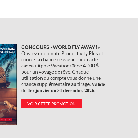
CONCOURS «WORLD FLY AWAY !»
Ouvrez un compte Productivity Plus et
courez la chance de gagner une carte-
cadeau Apple Vacations® de 4 000 $
pour un voyage de rêve. Chaque
utilisation du compte vous donne une
chance supplémentaire au tirage. 𝐕𝐚𝐥𝐢𝐝𝐞
𝐝𝐮 𝟏𝐞𝐫 𝐣𝐚𝐧𝐯𝐢𝐞𝐫 𝐚𝐮 𝟑𝟏 𝐝𝐞́𝐜𝐞𝐦𝐛𝐫𝐞 𝟐𝟎𝟐𝟔.
VOIR CETTE PROMOTION