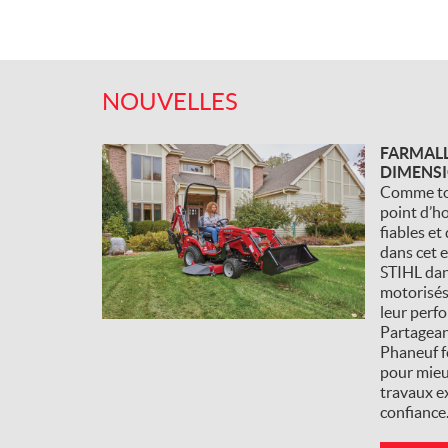
NOUVELLES
FARMALL
DIMENSI
Comme to
point d’ho
fiables et 
dans cet e
STIHL dans
motorisé
leur perf
Partagean
Phaneuf f
pour mieu
travaux ex
confiance