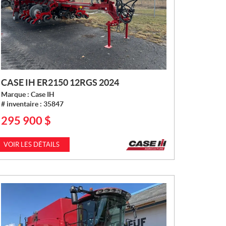
CASE IH ER2150 12RGS 2024
Marque :
Case IH
# inventaire :
35847
295 900
$
P
R
I
VOIR LES DÉTAILS
X
: