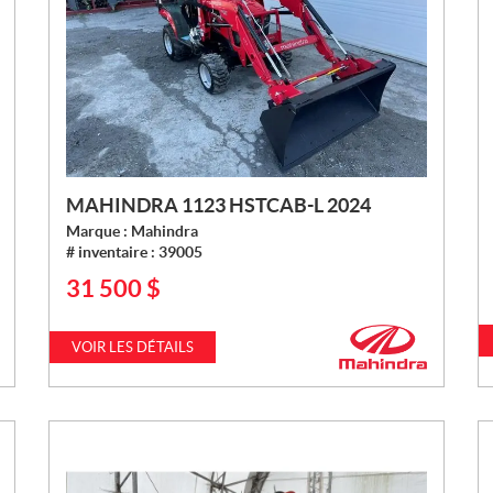
MAHINDRA 1123 HSTCAB-L 2024
Marque :
Mahindra
# inventaire :
39005
31 500
$
P
R
I
VOIR LES DÉTAILS
X
: