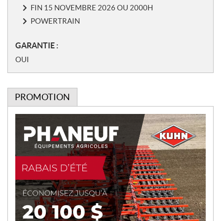
FIN 15 NOVEMBRE 2026 OU 2000H
POWERTRAIN
GARANTIE :
OUI
PROMOTION
P
r
o
m
o
t
i
o
n