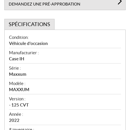
DEMANDEZ UNE PRÉ-APPROBATION
SPÉCIFICATIONS
S
Condition:
p
Véhicule d'occasion
é
Manufacturier :
c
Case IH
i
f
Série :
i
Maxxum
c
Modèle :
a
MAXXUM
t
Version :
i
- 125 CVT
o
n
Année :
s
2022
# inventaire :