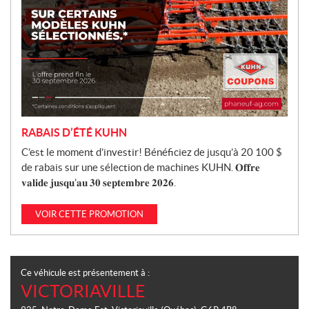
RABAIS D’ÉTÉ KUHN
C’est le moment d’investir! Bénéficiez de jusqu’à 20 100 $
de rabais sur une sélection de machines KUHN. 𝐎𝐟𝐟𝐫𝐞
𝐯𝐚𝐥𝐢𝐝𝐞 𝐣𝐮𝐬𝐪𝐮’𝐚𝐮 𝟑𝟎 𝐬𝐞𝐩𝐭𝐞𝐦𝐛𝐫𝐞 𝟐𝟎𝟐𝟔.
VOIR CETTE PROMOTION
Ce véhicule est présentement à :
VICTORIAVILLE