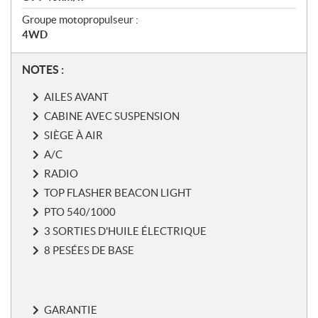
Groupe motopropulseur :
4WD
N
NOTES :
o
AILES AVANT
t
e
CABINE AVEC SUSPENSION
s
SIÈGE À AIR
A/C
RADIO
TOP FLASHER BEACON LIGHT
PTO 540/1000
3 SORTIES D'HUILE ÉLECTRIQUE
8 PESÉES DE BASE
GARANTIE