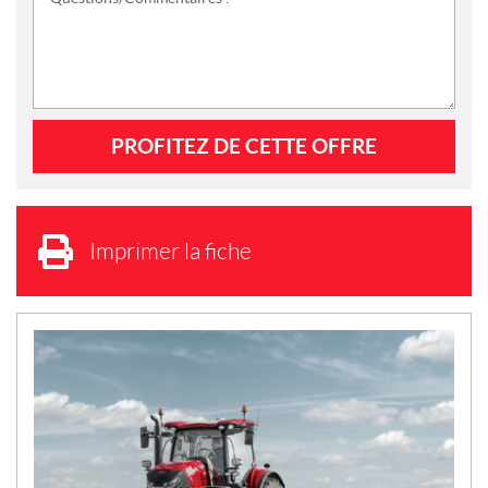
Imprimer la fiche
N
O
U
V
E
L