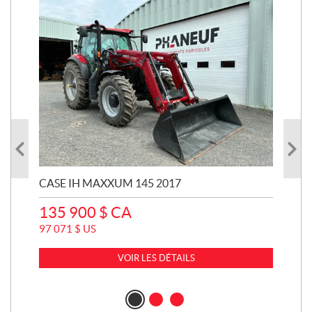
CASE IH MAXXUM 145 2017
CA
135 900
$
CA
13
97 071
$
US
99 
VOIR LES DÉTAILS