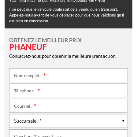
925, Notre-Dame Est
,
Victoriaville
(Québec)
G6P 4B8
Il se peut que le véhicule voulu soit déjà vendu ou en transport.
Appelez-nous avant de vous déplacer pour que nous validions qu’il
est bien en concession.
OBTENEZ LE MEILLEUR PRIX
PHANEUF
Contactez-nous pour obtenir la meilleure transaction.
Nom complet :
*
Téléphone :
*
Courriel :
*
Questions/Commentaires :