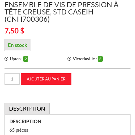
ENSEMBLE DE VIS DE PRESSION À
TÊTE CREUSE, STD CASEIH
(CNH700306)
7,50
$
En stock
Upton :
Victoriaville :
2
3
quantité
AJOUTER AU PANIER
de
Ensemble
de
vis
de
pression
à
DESCRIPTION
tête
creuse,
STD
DESCRIPTION
CASEIH
(CNH700306)
65 pièces