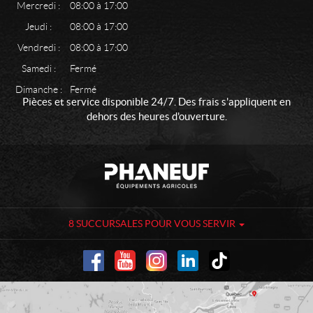
Mercredi :
08:00 à 17:00
Jeudi :
08:00 à 17:00
Vendredi :
08:00 à 17:00
Samedi :
Fermé
Dimanche :
Fermé
Pièces et service disponible 24/7. Des frais s'appliquent en
dehors des heures d'ouverture.
C
P
o
h
n
a
t
n
a
e
8 SUCCURSALES POUR VOUS SERVIR
c
u
t
f
-
É
q