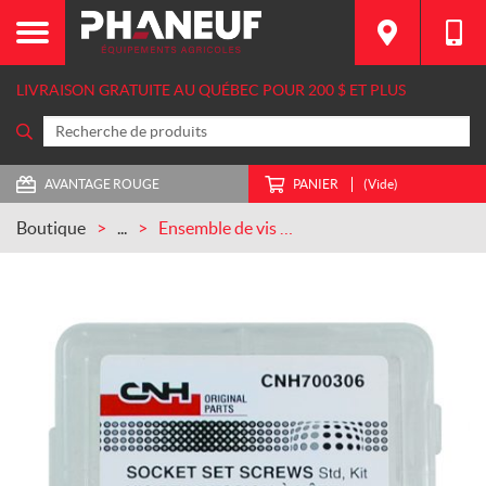
LIVRAISON GRATUITE AU QUÉBEC POUR 200 $ ET PLUS
AVANTAGE ROUGE
PANIER
(Vide)
Boutique
...
Ensemble de vis de pression à tête creuse, STD CASEIH (CNH700306)