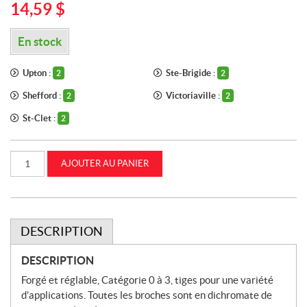
14,59
$
En stock
Upton :
Ste-Brigide :
2
2
Shefford :
Victoriaville :
2
2
St-Clet :
2
quantité
AJOUTER AU PANIER
de
Goupille
de
traction
Catégorie
1
à
DESCRIPTION
2
CASEIH
(87299282)
DESCRIPTION
Forgé et réglable, Catégorie 0 à 3, tiges pour une variété
d’applications. Toutes les broches sont en dichromate de