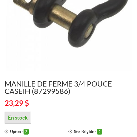
MANILLE DE FERME 3/4 POUCE
CASEIH (87299586)
23,29
$
En stock
Upton :
Ste-Brigide :
2
2