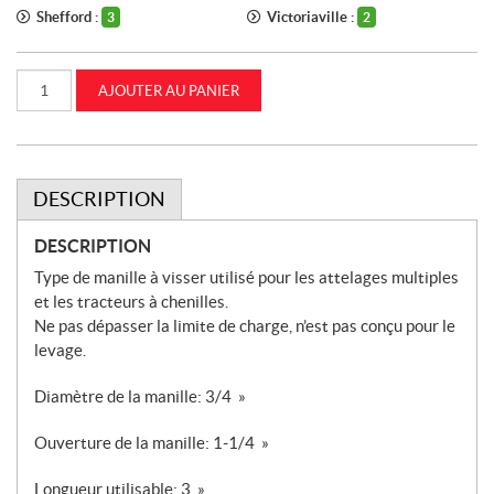
Shefford :
Victoriaville :
3
2
quantité
AJOUTER AU PANIER
de
Manille
de
ferme
3/4
pouce
CASEIH
DESCRIPTION
(87299586)
DESCRIPTION
Type de manille à visser utilisé pour les attelages multiples
et les tracteurs à chenilles.
Ne pas dépasser la limite de charge, n’est pas conçu pour le
levage.
Diamètre de la manille: 3/4 »
Ouverture de la manille: 1-1/4 »
Longueur utilisable: 3 »