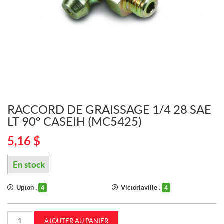
RACCORD DE GRAISSAGE 1/4 28 SAE
LT 90° CASEIH (MC5425)
5,16
$
En stock
Upton :
Victoriaville :
4
4
quantité
AJOUTER AU PANIER
de