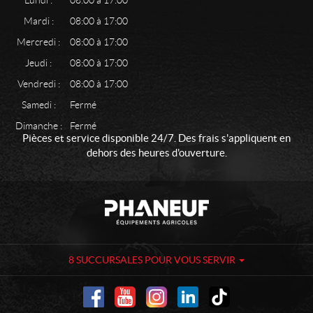
Mardi :
08:00 à 17:00
Mercredi :
08:00 à 17:00
Jeudi :
08:00 à 17:00
Vendredi :
08:00 à 17:00
Samedi :
Fermé
Dimanche :
Fermé
Pièces et service disponible 24/7. Des frais s'appliquent en
dehors des heures d'ouverture.
C
P
o
h
n
a
t
n
a
e
8 SUCCURSALES POUR VOUS SERVIR
c
u
t
f
-