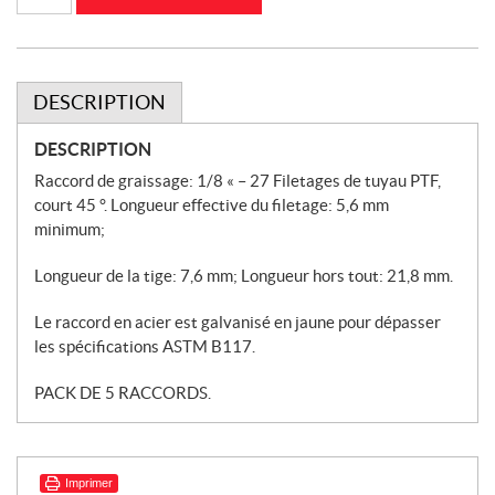
Raccord
de
graissage
1/4
28
SAE
DESCRIPTION
LT
90°
CASEIH
DESCRIPTION
(MC5425)
Raccord de graissage: 1/8 « – 27 Filetages de tuyau PTF,
court 45 °. Longueur effective du filetage: 5,6 mm
minimum;
Longueur de la tige: 7,6 mm; Longueur hors tout: 21,8 mm.
Le raccord en acier est galvanisé en jaune pour dépasser
les spécifications ASTM B117.
PACK DE 5 RACCORDS.
Imprimer