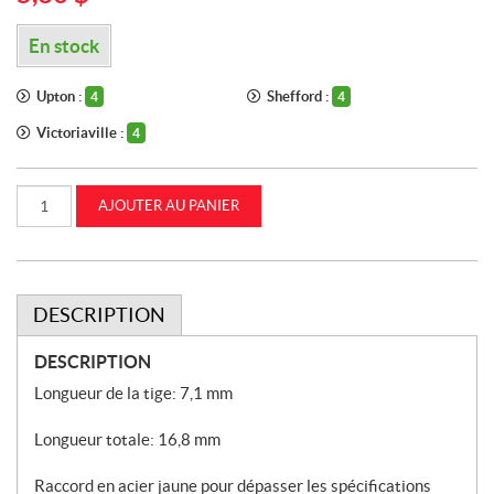
En stock
Upton :
Shefford :
4
4
Victoriaville :
4
quantité
AJOUTER AU PANIER
de
Raccord
de
graissage,
1/8
-
27
DESCRIPTION
PTF
STRT
CASEIH
DESCRIPTION
(MC5419)
Longueur de la tige: 7,1 mm
Longueur totale: 16,8 mm
Raccord en acier jaune pour dépasser les spécifications