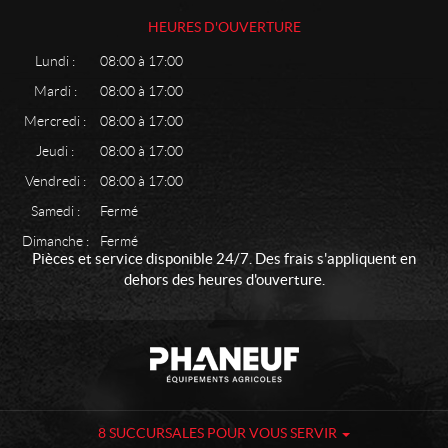
HEURES D'OUVERTURE
Lundi :
08:00 à 17:00
Mardi :
08:00 à 17:00
Mercredi :
08:00 à 17:00
Jeudi :
08:00 à 17:00
Vendredi :
08:00 à 17:00
Samedi :
Fermé
Dimanche :
Fermé
Pièces et service disponible 24/7. Des frais s'appliquent en
dehors des heures d'ouverture.
C
P
o
h
n
a
t
n
a
e
8 SUCCURSALES POUR VOUS SERVIR