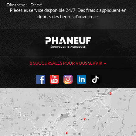
Dimanche :
Fermé
Pièces et service disponible 24/7. Des frais s'appliquent en
dehors des heures d'ouverture.
C
P
o
h
n
a
t
n
a
e
8 SUCCURSALES POUR VOUS SERVIR
c
u
t
f
-
É
q
u
i
p
e
m