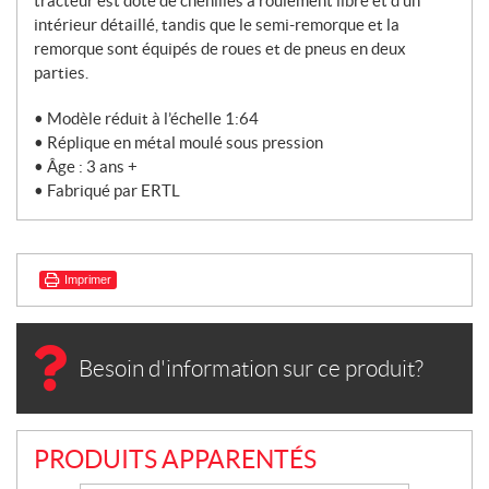
l'échelle
tracteur est doté de chenilles à roulement libre et d’un
1:64
intérieur détaillé, tandis que le semi-remorque et la
(ZFN44278)
remorque sont équipés de roues et de pneus en deux
parties.
• Modèle réduit à l’échelle 1:64
• Réplique en métal moulé sous pression
• Âge : 3 ans +
• Fabriqué par ERTL
Imprimer
Besoin d'information sur ce produit?
PRODUITS APPARENTÉS