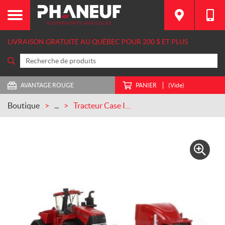
LIVRAISON GRATUITE AU QUÉBEC POUR 200 $ ET PLUS
AVANTAGE ROUGE
PANIER
(Vide)
Boutique
...
Tracteur Case IH Steiger 620 Quadtrac avec semi-remorque et remorque surbaissée à l’échelle 1:64 (ZFN44278)