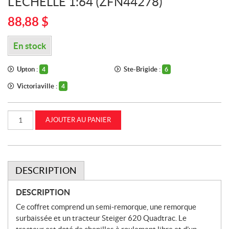
L’ÉCHELLE 1:64 (ZFN44278)
88,88
$
En stock
Upton :
Ste-Brigide :
4
6
Victoriaville :
4
quantité
AJOUTER AU PANIER
de
Tracteur
Case
IH
Steiger
620
Quadtrac
DESCRIPTION
avec
semi-
remorque
DESCRIPTION
et
remorque
Ce coffret comprend un semi-remorque, une remorque
surbaissée
surbaissée et un tracteur Steiger 620 Quadtrac. Le
à