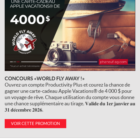
CONCOURS «WORLD FLY AWAY !»
Ouvrez un compte Productivity Plus et courez la chance de
gagner une carte-cadeau Apple Vacations® de 4 000 $ pour
un voyage de rêve. Chaque utilisation du compte vous donne
une chance supplémentaire au tirage. 𝐕𝐚𝐥𝐢𝐝𝐞 𝐝𝐮 𝟏𝐞𝐫 𝐣𝐚𝐧𝐯𝐢𝐞𝐫 𝐚𝐮
𝟑𝟏 𝐝𝐞́𝐜𝐞𝐦𝐛𝐫𝐞 𝟐𝟎𝟐𝟔.
VOIR CETTE PROMOTION