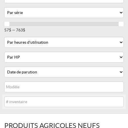
Série
Prix
57$ — 763$
Heures
d'utilisation
Horsepower
Date
de
parution
Modèle
Inventaire
PRODUITS AGRICOLES NEUFS