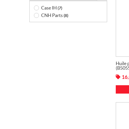
Case IH
(7)
CNH Parts
(8)
Huile 
(B505
16