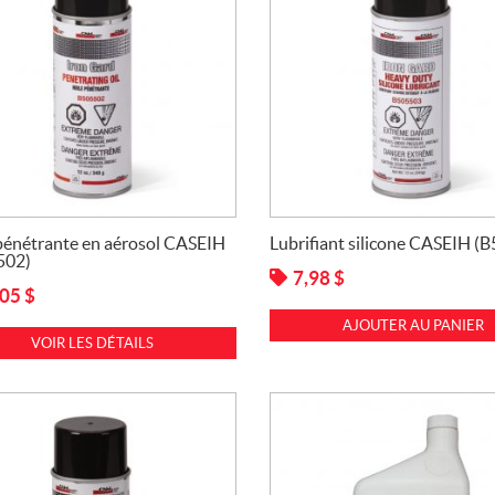
pénétrante en aérosol CASEIH
Lubrifiant silicone CASEIH (
502)
7,98
$
,05
$
AJOUTER AU PANIER
VOIR LES DÉTAILS