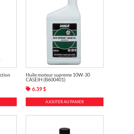
ction
Huile moteur supreme 10W-30
CASEIH (B600401)
6,39
$
AJOUTER AU PANIER