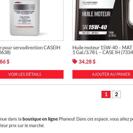
e pour servodirection CASEIH
Huile moteur 15W-40 – MAT
0638)
1 Gal./3.78 L – CASE IH (733
,86
$
34,28
$
VOIR LES DÉTAILS
AJOUTER AU PANIER
1
2
nue dans la
boutique en ligne
Phaneuf. Dans cet espace, vous allez 
leur prix sur le marché.