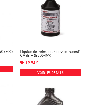
B505503)
Liquide de freins pour service intensif
CASEIH (B505499)
19,94
$
VOIR LES DÉTAILS