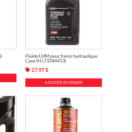
)
Fluide LHM pour freins hydraulique
Case IH (73344413)
27,97
$
AJOUTER AU PANIER