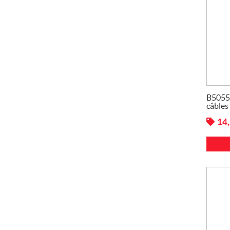
B50550
câbles
14