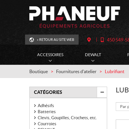
450 549-5
« RETOUR AU SITE WEB
T
I
É
T
L
I
É
N
ACCESSOIRES
DEWALT
P
É
H
R
O
A
N
I
Boutique
Fournitures d'atelier
Lubrifiant
E
R
E
:
LUB
FILTRER
CATÉGORIES
Adhésifs
Batteries
Clevis, Goupilles, Crochets, etc.
Courroies