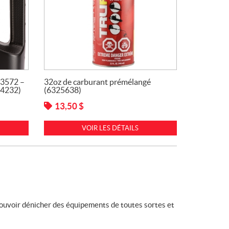
 3572 –
32oz de carburant prémélangé
44232)
(6325638)
13,50
$
VOIR LES DÉTAILS
pouvoir dénicher des équipements de toutes sortes et