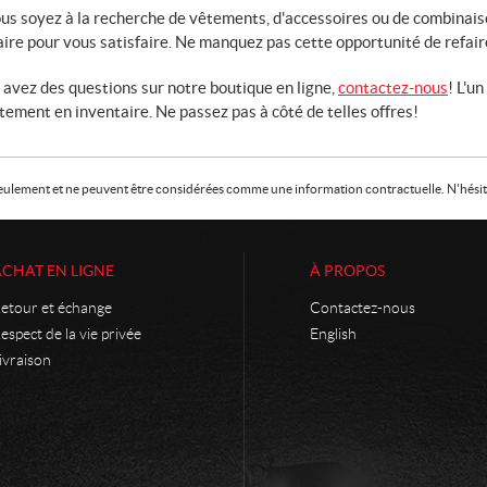
us soyez à la recherche de vêtements, d'accessoires ou de combinais
aire pour vous satisfaire. Ne manquez pas cette opportunité de refair
 avez des questions sur notre boutique en ligne,
contactez-nous
! L'u
ement en inventaire. Ne passez pas à côté de telles offres!
f seulement et ne peuvent être considérées comme une information contractuelle. N'hésite
ACHAT EN LIGNE
À PROPOS
etour et échange
Contactez-nous
espect de la vie privée
English
ivraison