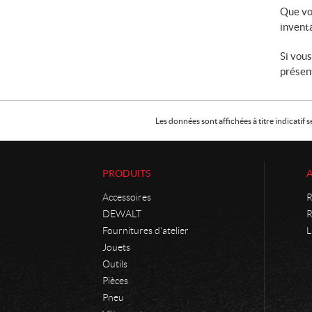
Que vo
invent
Si vous
présent
Les données sont affichées à titre indicati
PRODUITS
Accessoires
R
DEWALT
R
Fournitures d'atelier
L
Jouets
Outils
Pièces
Pneu