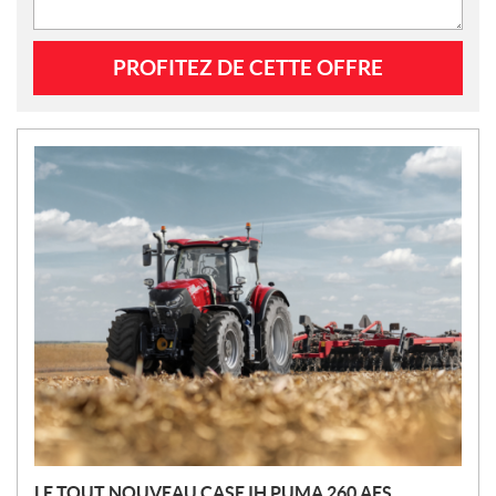
N
O
U
V
E
L
L
E
S
LE TOUT NOUVEAU CASE IH PUMA 260 AFS