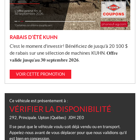
RABAIS D’ÉTÉ KUHN
C’est le moment d’investir! Bénéficiez de jusqu’à 20 100 $
de rabais sur une sélection de machines KUHN. 𝐎𝐟𝐟𝐫𝐞
𝐯𝐚𝐥𝐢𝐝𝐞 𝐣𝐮𝐬𝐪𝐮’𝐚𝐮 𝟑𝟎 𝐬𝐞𝐩𝐭𝐞𝐦𝐛𝐫𝐞 𝟐𝟎𝟐𝟔.
VOIR CETTE PROMOTION
Ce véhicule est présentement à :
VÉRIFIER LA DISPONIBILITÉ
292, Principale
,
Upton
(Québec)
J0H 2E0
Il se peut que le véhicule voulu soit déjà vendu ou en transport.
Appelez-nous avant de vous déplacer pour que nous validions qu’il
est bien en concession.