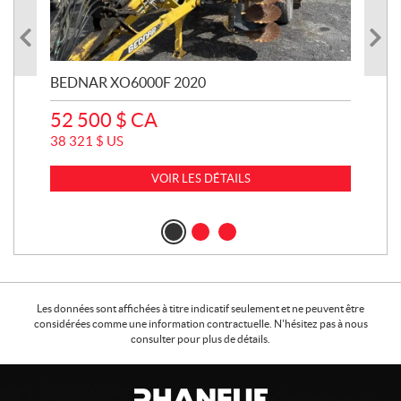
BEDNAR XO6000F 2020
JO
52 500
$
CA
15
38 321
$
US
113
VOIR LES DÉTAILS
Les données sont affichées à titre indicatif seulement et ne peuvent être
considérées comme une information contractuelle. N'hésitez pas à nous
consulter pour plus de détails.
C
P