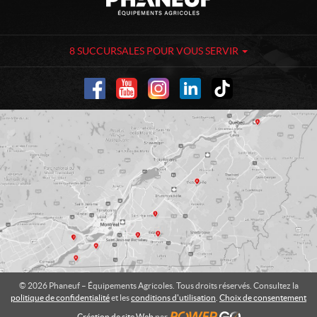
o
h
n
a
t
n
a
e
8 SUCCURSALES POUR VOUS SERVIR
c
u
t
f
-
É
q
u
i
p
e
m
e
n
t
s
A
© 2026 Phaneuf – Équipements Agricoles. Tous droits réservés. Consultez la
g
politique de confidentialité
et les
conditions d'utilisation
.
Choix de consentement
r
Création de site Web
par