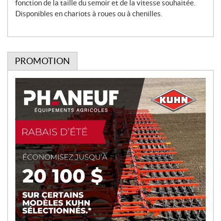
fonction de la taille du semoir et de la vitesse souhaitée.
Disponibles en chariots à roues ou à chenilles.
PROMOTION
P
r
o
m
o
t
i
o
n