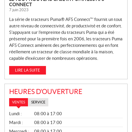
CONNECT
7 juin 2023
La série de tracteurs Puma® AFS Connect™ fournit un tout
autre niveau de connectivité, de productivité et de confort.
S’appuyant sur l’empreinte du tracteurs Puma qui a été
présenté pour la première fois en 2006, les tracteurs Puma
AFS Connect amènent des perfectionnements qui en font
réellement un tracteur de classe mondiale à la maison,
capable d’exécuter de nombreuses opérations.
LIRE LA SUITE
HEURES D'OUVERTURE
VENTES
SERVICE
V
Lundi :
08:00 à 17:00
E
N
Mardi :
08:00 à 17:00
T
Mercredi :
08:00 à 17:00
E