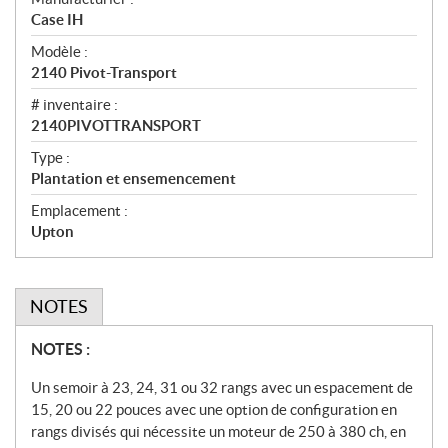
c
Case IH
i
f
Modèle :
i
2140 Pivot-Transport
c
# inventaire :
a
2140PIVOTTRANSPORT
t
Type :
i
Plantation et ensemencement
o
n
Emplacement :
s
Upton
NOTES
N
NOTES :
o
Un semoir à 23, 24, 31 ou 32 rangs avec un espacement de
t
15, 20 ou 22 pouces avec une option de configuration en
e
rangs divisés qui nécessite un moteur de 250 à 380 ch, en
s