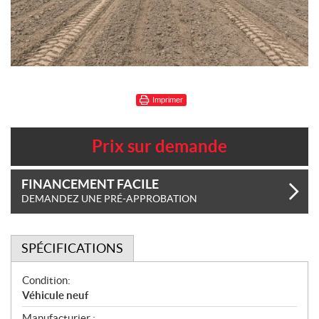
Imprimer
Prix sur demande
FINANCEMENT FACILE
DEMANDEZ UNE PRÉ-APPROBATION
SPÉCIFICATIONS
S
Condition:
p
Véhicule neuf
é
Manufacturier :