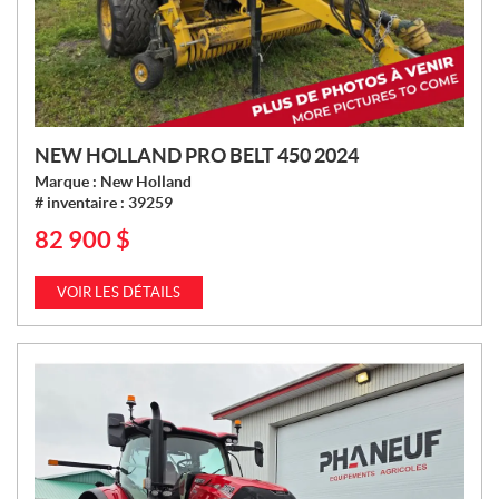
NEW HOLLAND PRO BELT 450 2024
Marque :
New Holland
# inventaire :
39259
82 900
$
P
R
I
VOIR LES DÉTAILS
X
: