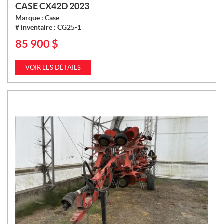
CASE CX42D 2023
Marque :
Case
# inventaire :
CG25-1
85 900
$
P
R
I
VOIR LES DÉTAILS
X
: