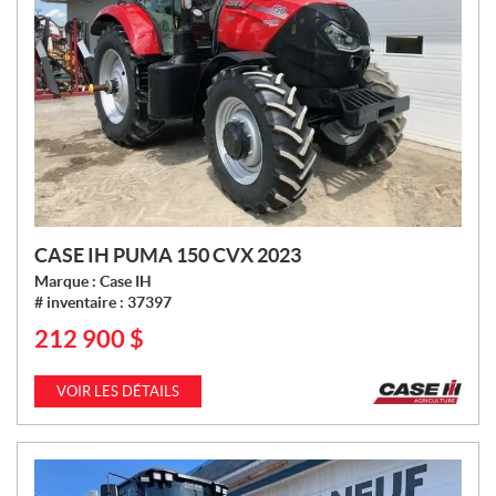
CASE IH PUMA 150 CVX 2023
Marque :
Case IH
# inventaire :
37397
212 900
$
P
R
I
VOIR LES DÉTAILS
X
: