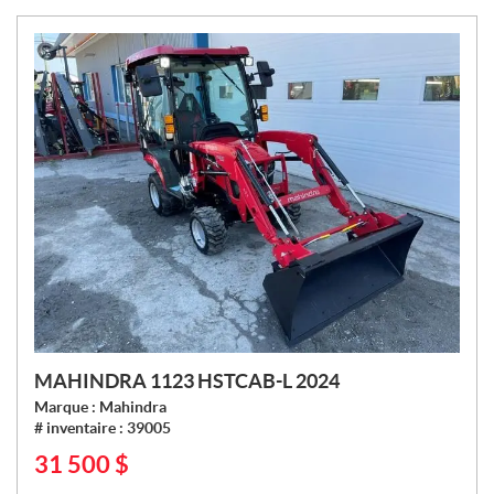
:
MAHINDRA 1123 HSTCAB-L 2024
Marque :
Mahindra
# inventaire :
39005
31 500
$
P
R