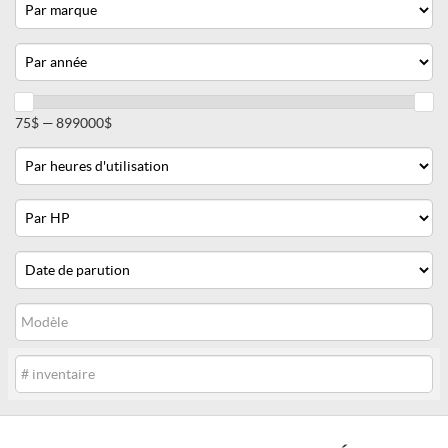
Marque
Année
Prix
75$ — 899000$
Heures
d'utilisation
Horsepower
Date
de
parution
Modèle
Inventaire