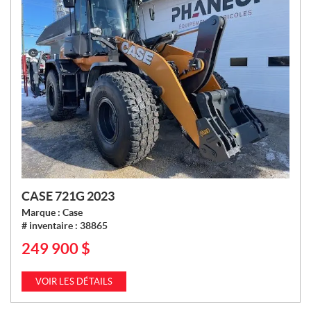
CASE 721G 2023
Marque :
Case
# inventaire :
38865
249 900
$
P
R
I
VOIR LES DÉTAILS
X