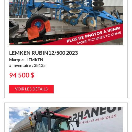
LEMKEN RUBIN12/500 2023
Marque :
LEMKEN
# inventaire :
38135
94 500
$
P
R
I
VOIR LES DÉTAILS
X
: