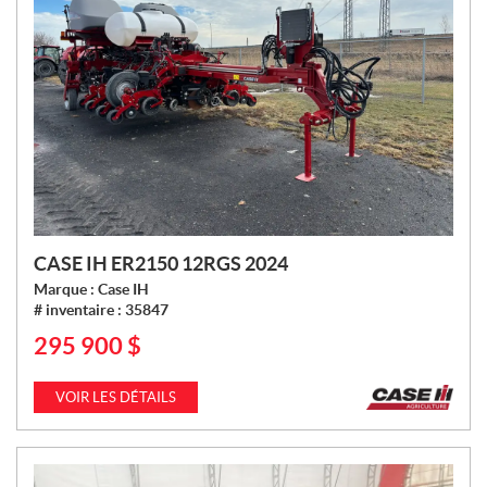
CASE IH ER2150 12RGS 2024
Marque :
Case IH
# inventaire :
35847
295 900
$
P
R
I
VOIR LES DÉTAILS
X
: