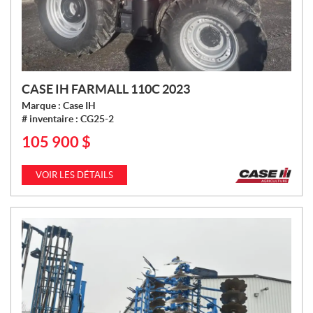
CASE IH FARMALL 110C 2023
Marque :
Case IH
# inventaire :
CG25-2
105 900
$
P
R
I
VOIR LES DÉTAILS
X
: