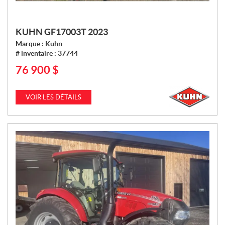
KUHN GF17003T 2023
Marque :
Kuhn
# inventaire :
37744
76 900
$
P
R
I
VOIR LES DÉTAILS
X
: