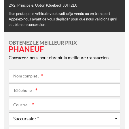
292, Principale
,
Upton
(Québec)
J0H 2E0
Il se peut que le véhicule voulu soit déjà vendu ou en transport.
Appelez-nous avant de vous déplacer pour que nous validions qu’il
est bien en concession.
OBTENEZ LE MEILLEUR PRIX
PHANEUF
Contactez-nous pour obtenir la meilleure transaction.
Nom complet :
*
Téléphone :
*
Courriel :
*