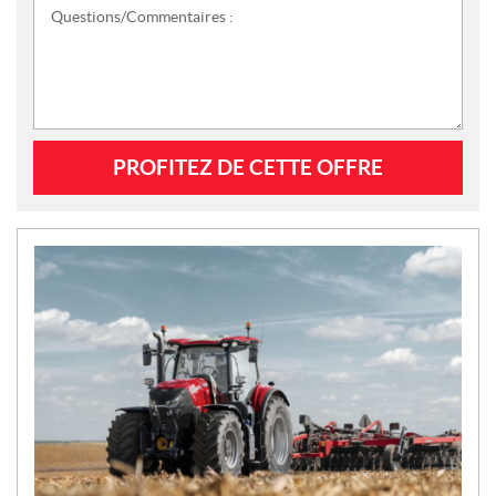
Questions/Commentaires :
N
O
U
V
E
L
L
E
S