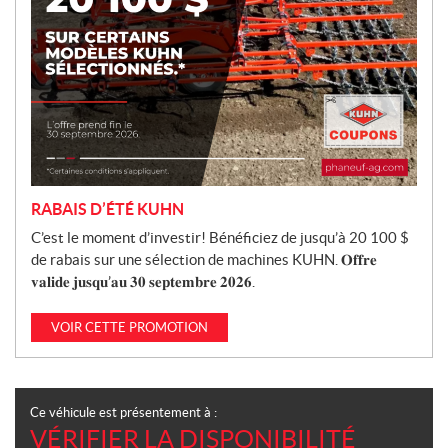
RABAIS D’ÉTÉ KUHN
C’est le moment d’investir! Bénéficiez de jusqu’à 20 100 $
de rabais sur une sélection de machines KUHN. 𝐎𝐟𝐟𝐫𝐞
𝐯𝐚𝐥𝐢𝐝𝐞 𝐣𝐮𝐬𝐪𝐮’𝐚𝐮 𝟑𝟎 𝐬𝐞𝐩𝐭𝐞𝐦𝐛𝐫𝐞 𝟐𝟎𝟐𝟔.
VOIR CETTE PROMOTION
Ce véhicule est présentement à :
VÉRIFIER LA DISPONIBILITÉ