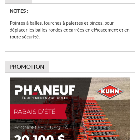
N
NOTES :
o
Pointes à balles, fourches à palettes et pinces, pour
t
déplacer les balles rondes et carrées en efficacement et en
e
toute sécurité.
s
PROMOTION
P
r
o
m
o
t
i
o
n