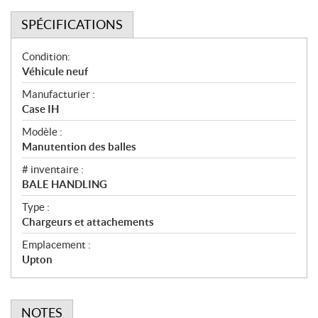
SPÉCIFICATIONS
S
Condition:
p
Véhicule neuf
é
Manufacturier :
c
Case IH
i
f
Modèle :
i
Manutention des balles
c
# inventaire :
a
BALE HANDLING
t
Type :
i
Chargeurs et attachements
o
n
Emplacement :
s
Upton
NOTES