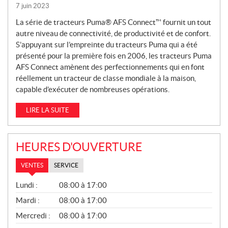
7 juin 2023
La série de tracteurs Puma® AFS Connect™ fournit un tout
autre niveau de connectivité, de productivité et de confort.
S’appuyant sur l’empreinte du tracteurs Puma qui a été
présenté pour la première fois en 2006, les tracteurs Puma
AFS Connect amènent des perfectionnements qui en font
réellement un tracteur de classe mondiale à la maison,
capable d’exécuter de nombreuses opérations.
LIRE LA SUITE
HEURES D'OUVERTURE
VENTES
SERVICE
V
Lundi :
08:00 à 17:00
E
N
Mardi :
08:00 à 17:00
T
Mercredi :
08:00 à 17:00
E
S