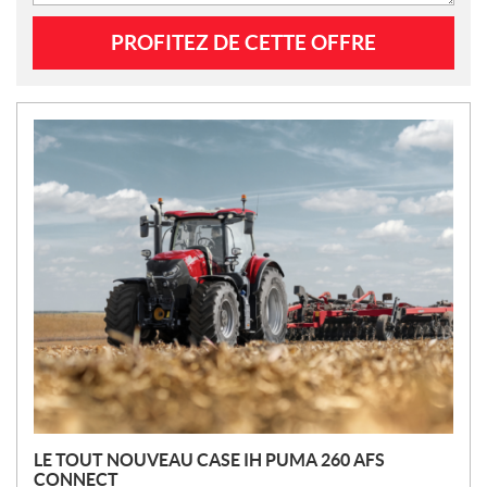
N
O
U
V
E
L
L
E
S
LE TOUT NOUVEAU CASE IH PUMA 260 AFS
CONNECT