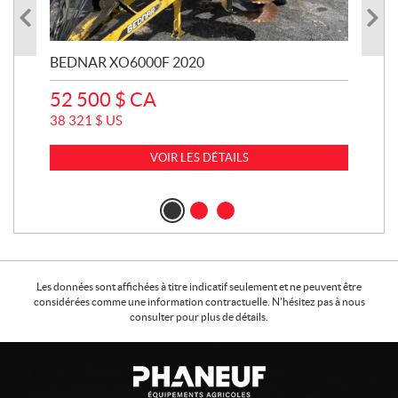
BEDNAR XO6000F 2020
JO
52 500
$
CA
15
38 321
$
US
113
VOIR LES DÉTAILS
Les données sont affichées à titre indicatif seulement et ne peuvent être
considérées comme une information contractuelle. N'hésitez pas à nous
consulter pour plus de détails.
C
P
o
h