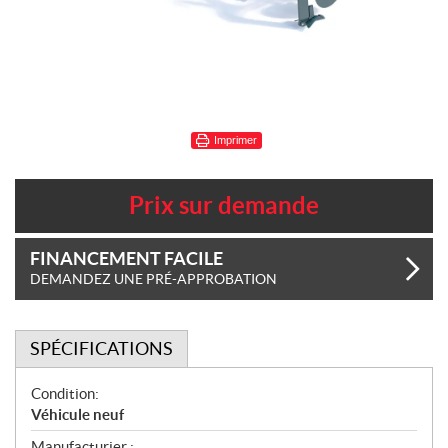
Imprimer
Prix sur demande
FINANCEMENT FACILE
DEMANDEZ UNE PRÉ-APPROBATION
SPÉCIFICATIONS
S
Condition:
p
Véhicule neuf
é
Manufacturier :