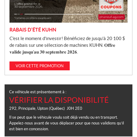
RABAIS D’ÉTÉ KUHN
C’est le moment d’investir! Bénéficiez de jusqu’à 20 100 $
de rabais sur une sélection de machines KUHN. 𝐎𝐟𝐟𝐫𝐞
𝐯𝐚𝐥𝐢𝐝𝐞 𝐣𝐮𝐬𝐪𝐮’𝐚𝐮 𝟑𝟎 𝐬𝐞𝐩𝐭𝐞𝐦𝐛𝐫𝐞 𝟐𝟎𝟐𝟔.
VOIR CETTE PROMOTION
Ce véhicule est présentement à :
VÉRIFIER LA DISPONIBILITÉ
292, Principale
,
Upton
(Québec)
J0H 2E0
Il se peut que le véhicule voulu soit déjà vendu ou en transport.
Appelez-nous avant de vous déplacer pour que nous validions qu’il
est bien en concession.