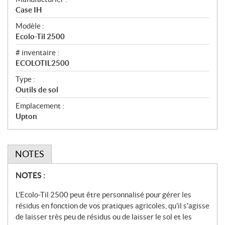
c
Case IH
i
f
Modèle :
i
Ecolo-Til 2500
c
# inventaire :
a
ECOLOTIL2500
t
Type :
i
Outils de sol
o
n
Emplacement :
s
Upton
NOTES
N
NOTES :
o
L'Ecolo-Til 2500 peut être personnalisé pour gérer les
t
résidus en fonction de vos pratiques agricoles, qu'il s'agisse
e
de laisser très peu de résidus ou de laisser le sol et les
s