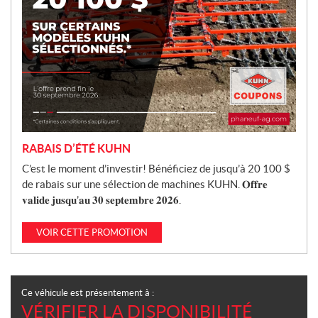
RABAIS D’ÉTÉ KUHN
C’est le moment d’investir! Bénéficiez de jusqu’à 20 100 $
de rabais sur une sélection de machines KUHN. 𝐎𝐟𝐟𝐫𝐞
𝐯𝐚𝐥𝐢𝐝𝐞 𝐣𝐮𝐬𝐪𝐮’𝐚𝐮 𝟑𝟎 𝐬𝐞𝐩𝐭𝐞𝐦𝐛𝐫𝐞 𝟐𝟎𝟐𝟔.
VOIR CETTE PROMOTION
Ce véhicule est présentement à :
VÉRIFIER LA DISPONIBILITÉ