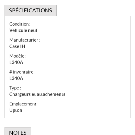
SPÉCIFICATIONS
S
Condition:
p
Véhicule neuf
é
Manufacturier :
c
Case IH
i
f
Modèle :
i
L340A
c
# inventaire :
a
L340A
t
Type :
i
Chargeurs et attachements
o
n
Emplacement :
s
Upton
NOTES