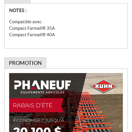
N
NOTES :
o
Compatible avec :
t
Compact Farmall® 35A
e
Compact Farmall® 40A
s
PROMOTION
P
r
o
m
o
t
i
o
n