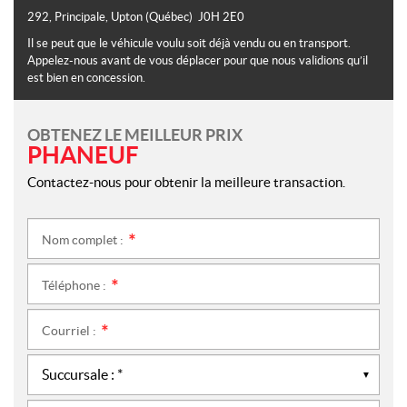
292, Principale
,
Upton
(Québec)
J0H 2E0
Il se peut que le véhicule voulu soit déjà vendu ou en transport.
Appelez-nous avant de vous déplacer pour que nous validions qu’il
est bien en concession.
OBTENEZ LE MEILLEUR PRIX
PHANEUF
Contactez-nous pour obtenir la meilleure transaction.
Nom complet :
*
Téléphone :
*
Courriel :
*