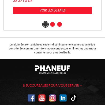
38 321
$
US
5 7
VOIR LES DÉTAILS
Les données sont affichées à titre indicatif seulement et ne peuvent être
considérées comme une information contractuelle. N'hésitez pas à nous
consulter pour plus de détails.
C
P
o
h
n
a
t
n
a
e
8 SUCCURSALES POUR VOUS SERVIR
c
u
t
f
-