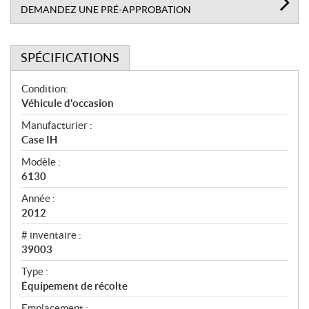
DEMANDEZ UNE PRÉ-APPROBATION
SPÉCIFICATIONS
S
Condition:
p
Véhicule d'occasion
é
Manufacturier :
c
Case IH
i
f
Modèle :
i
6130
c
Année :
a
2012
t
# inventaire :
i
39003
o
n
Type :
s
Équipement de récolte
Emplacement :