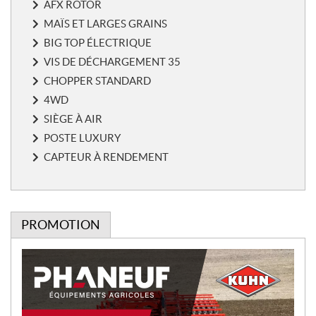
AFX ROTOR
MAÏS ET LARGES GRAINS
BIG TOP ÉLECTRIQUE
VIS DE DÉCHARGEMENT 35
CHOPPER STANDARD
4WD
SIÈGE À AIR
POSTE LUXURY
CAPTEUR À RENDEMENT
PROMOTION
P
r
o
m