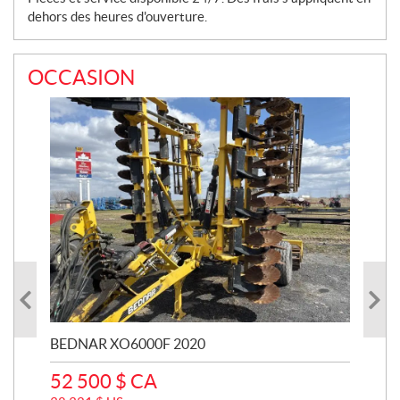
dehors des heures d'ouverture.
OCCASION
BEDNAR XO6000F 2020
20
52 500
$
CA
7 