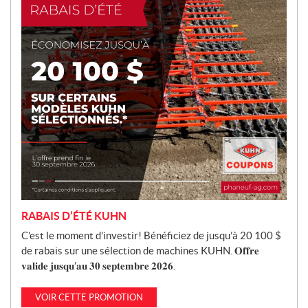
o
t
i
o
n
RABAIS D’ÉTÉ KUHN
C’est le moment d’investir! Bénéficiez de jusqu’à 20 100 $
de rabais sur une sélection de machines KUHN. 𝐎𝐟𝐟𝐫𝐞
𝐯𝐚𝐥𝐢𝐝𝐞 𝐣𝐮𝐬𝐪𝐮’𝐚𝐮 𝟑𝟎 𝐬𝐞𝐩𝐭𝐞𝐦𝐛𝐫𝐞 𝟐𝟎𝟐𝟔.
VOIR CETTE PROMOTION