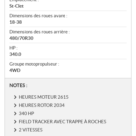
St-Clet
Dimensions des roues avant :
18-38
Dimensions des roues arrière :
480/70R30
HP :
340.0
Groupe motopropulseur :
4WD
N
NOTES :
o
HEURES MOTEUR 2615
t
e
HEURES ROTOR 2034
s
340 HP
FIELD TRACKER AVEC TRAPPE À ROCHES
2 VITESSES