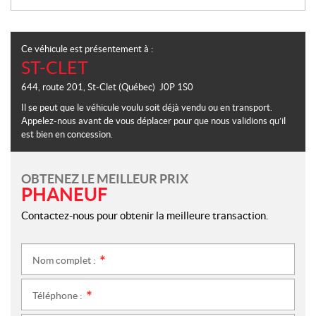
Ce véhicule est présentement à :
ST-CLET
644, route 201
,
St-Clet
(Québec)
J0P 1S0
Il se peut que le véhicule voulu soit déjà vendu ou en transport.
Appelez-nous avant de vous déplacer pour que nous validions qu’il
est bien en concession.
OBTENEZ LE MEILLEUR PRIX
PHANEUF
Contactez-nous pour obtenir la meilleure transaction.
Nom complet :
*
Téléphone :
*