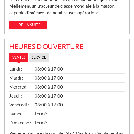
réellement un tracteur de classe mondiale à la maison,
capable d’exécuter de nombreuses opérations.
LIRE LA SUITE
HEURES D'OUVERTURE
VENTES
SERVICE
V
Lundi :
08:00 à 17:00
E
N
Mardi :
08:00 à 17:00
T
Mercredi :
08:00 à 17:00
E
S
Jeudi :
08:00 à 17:00
Vendredi :
08:00 à 17:00
Samedi :
Fermé
Dimanche :
Fermé
Pièces et service disponible 24/7. Des frais s'appliquent en