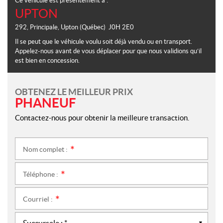
Ce véhicule est présentement à :
UPTON
292, Principale
,
Upton
(Québec)
J0H 2E0
Il se peut que le véhicule voulu soit déjà vendu ou en transport.
Appelez-nous avant de vous déplacer pour que nous validions qu’il
est bien en concession.
OBTENEZ LE MEILLEUR PRIX
PHANEUF
Contactez-nous pour obtenir la meilleure transaction.
Nom complet :
*
Téléphone :
*
Courriel :
*