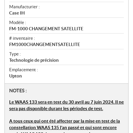
é
Manufacturier :
c
Case IH
i
f
Modèle :
i
FM-1000 CHANGEMENT SATELLITE
c
# inventaire :
a
FM1000CHANGEMENTSATELLITE
t
Type :
i
Technologie de précision
o
n
Emplacement :
s
Upton
N
NOTES :
o
Le WAAS 133 sera en test du 30 avril au 7 juin 2024. Il ne
t
sera pas disponible durant les périodes de test.
e
s
A tous ceux qui ont été affecter par la mise en test de la
constellation WAAS 135 l’an passé et qui sont encore