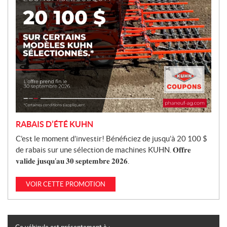
n
RABAIS D’ÉTÉ KUHN
C’est le moment d’investir! Bénéficiez de jusqu’à 20 100 $
de rabais sur une sélection de machines KUHN. 𝐎𝐟𝐟𝐫𝐞
𝐯𝐚𝐥𝐢𝐝𝐞 𝐣𝐮𝐬𝐪𝐮’𝐚𝐮 𝟑𝟎 𝐬𝐞𝐩𝐭𝐞𝐦𝐛𝐫𝐞 𝟐𝟎𝟐𝟔.
VOIR CETTE PROMOTION