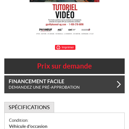
Imprimer
Prix sur demande
FINANCEMENT FACILE
DEMANDEZ UNE PRÉ-APPROBATION
SPÉCIFICATIONS
S
Condition:
p
Véhicule d'occasion