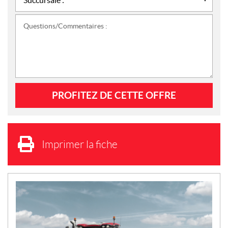
Questions/Commentaires :
Imprimer la fiche
N
O
U
V