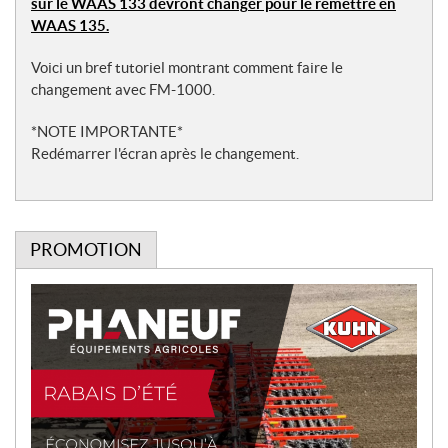
sur le WAAS 133 devront changer pour le remettre en
WAAS 135.
Voici un bref tutoriel montrant comment faire le
changement avec FM-1000.
*NOTE IMPORTANTE*
Redémarrer l'écran après le changement.
PROMOTION
P
r
o
m
o
t
i
o