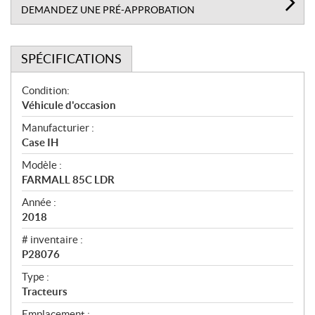
DEMANDEZ UNE PRÉ-APPROBATION
SPÉCIFICATIONS
S
Condition:
p
Véhicule d'occasion
é
Manufacturier :
c
Case IH
i
f
Modèle :
i
FARMALL 85C LDR
c
Année :
a
2018
t
# inventaire :
i
P28076
o
n
Type :
s
Tracteurs
Emplacement :