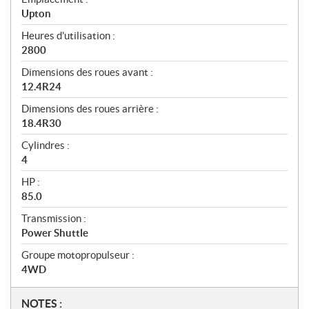
Upton
Heures d'utilisation :
2800
Dimensions des roues avant :
12.4R24
Dimensions des roues arrière :
18.4R30
Cylindres :
4
HP :
85.0
Transmission :
Power Shuttle
Groupe motopropulseur :
4WD
N
NOTES :