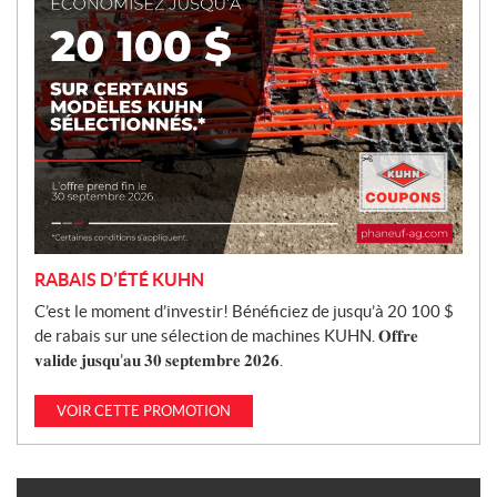
o
n
RABAIS D’ÉTÉ KUHN
C’est le moment d’investir! Bénéficiez de jusqu’à 20 100 $
de rabais sur une sélection de machines KUHN. 𝐎𝐟𝐟𝐫𝐞
𝐯𝐚𝐥𝐢𝐝𝐞 𝐣𝐮𝐬𝐪𝐮’𝐚𝐮 𝟑𝟎 𝐬𝐞𝐩𝐭𝐞𝐦𝐛𝐫𝐞 𝟐𝟎𝟐𝟔.
VOIR CETTE PROMOTION