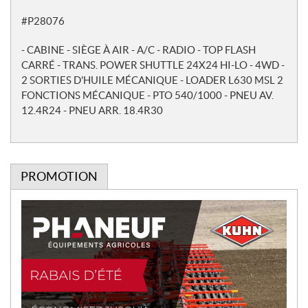
o
#P28076
t
e
- CABINE - SIÈGE À AIR - A/C - RADIO - TOP FLASH
s
CARRÉ - TRANS. POWER SHUTTLE 24X24 HI-LO - 4WD -
2 SORTIES D'HUILE MÉCANIQUE - LOADER L630 MSL 2
FONCTIONS MÉCANIQUE - PTO 540/1000 - PNEU AV.
12.4R24 - PNEU ARR. 18.4R30
PROMOTION
P
r
o
m
o
t
i