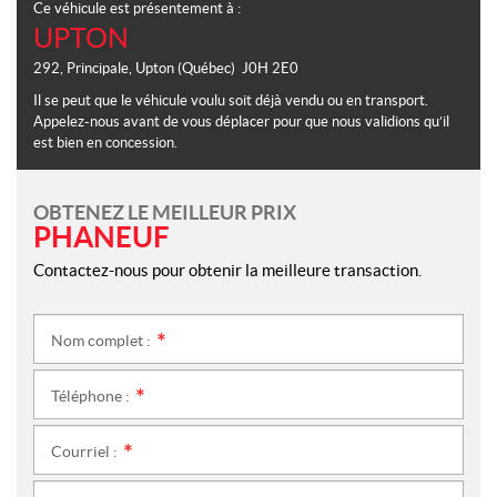
Ce véhicule est présentement à :
UPTON
292, Principale
,
Upton
(Québec)
J0H 2E0
Il se peut que le véhicule voulu soit déjà vendu ou en transport.
Appelez-nous avant de vous déplacer pour que nous validions qu’il
est bien en concession.
OBTENEZ LE MEILLEUR PRIX
PHANEUF
Contactez-nous pour obtenir la meilleure transaction.
Nom complet :
*
Téléphone :
*
Courriel :
*