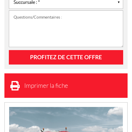
Questions/Commentaires :
Imprimer la fiche
N
O
U
V