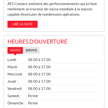
AFS Connect amènent des perfectionnements qui en font
réellement un tracteur de classe mondiale à la maison,
capable d’exécuter de nombreuses opérations.
LIRE LA SUITE
HEURES D'OUVERTURE
VENTES
SERVICE
V
Lundi :
08:00 à 17:00
E
N
Mardi :
08:00 à 17:00
T
Mercredi :
08:00 à 17:00
E
S
Jeudi :
08:00 à 17:00
Vendredi :
08:00 à 17:00
Samedi :
Fermé
Dimanche :
Fermé