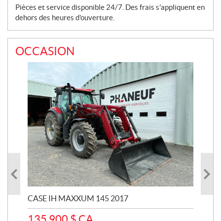
Pièces et service disponible 24/7. Des frais s'appliquent en
dehors des heures d'ouverture.
OCCASION
CASE IH MAXXUM 145 2017
CA
135 900
$
CA
13