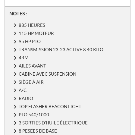
N
NOTES :
o
885 HEURES
t
e
115 HP MOTEUR
s
95 HP PTO
TRANSMISSION 23-23 ACTIVE 8 40 KILO
4RM
AILES AVANT
CABINE AVEC SUSPENSION
SIÈGE À AIR
A/C
RADIO
TOP FLASHER BEACON LIGHT
PTO 540/1000
3 SORTIES D'HUILE ÉLECTRIQUE
8 PESÉES DE BASE