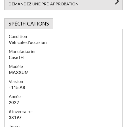
DEMANDEZ UNE PRÉ-APPROBATION
SPÉCIFICATIONS
S
Condition:
p
Véhicule d'occasion
é
Manufacturier :
c
Case IH
i
f
Modèle :
i
MAXXUM
c
Version :
a
- 115 A8
t
Année :
i
2022
o
n
# inventaire :
s
38197
Type :