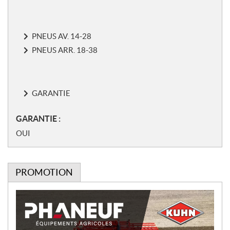
PNEUS AV. 14-28
PNEUS ARR. 18-38
GARANTIE
GARANTIE :
OUI
PROMOTION
P
r
o
m