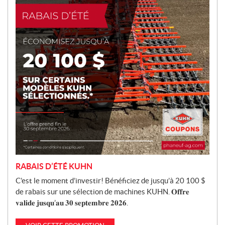
o
t
i
o
n
RABAIS D’ÉTÉ KUHN
C’est le moment d’investir! Bénéficiez de jusqu’à 20 100 $
de rabais sur une sélection de machines KUHN. 𝐎𝐟𝐟𝐫𝐞
𝐯𝐚𝐥𝐢𝐝𝐞 𝐣𝐮𝐬𝐪𝐮’𝐚𝐮 𝟑𝟎 𝐬𝐞𝐩𝐭𝐞𝐦𝐛𝐫𝐞 𝟐𝟎𝟐𝟔.