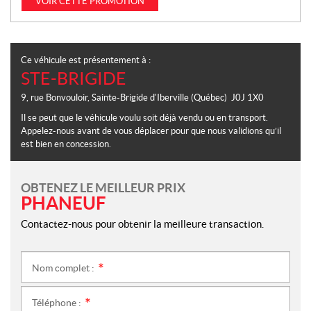
VOIR CETTE PROMOTION
Ce véhicule est présentement à :
STE-BRIGIDE
9, rue Bonvouloir
,
Sainte-Brigide d'Iberville
(Québec)
J0J 1X0
Il se peut que le véhicule voulu soit déjà vendu ou en transport.
Appelez-nous avant de vous déplacer pour que nous validions qu’il
est bien en concession.
OBTENEZ LE MEILLEUR PRIX
PHANEUF
Contactez-nous pour obtenir la meilleure transaction.
Nom complet :
*
Téléphone :
*