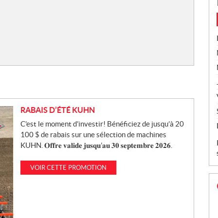
RABAIS D’ÉTÉ KUHN
C’est le moment d’investir! Bénéficiez de jusqu’à 20
100 $ de rabais sur une sélection de machines
KUHN. 𝐎𝐟𝐟𝐫𝐞 𝐯𝐚𝐥𝐢𝐝𝐞 𝐣𝐮𝐬𝐪𝐮’𝐚𝐮 𝟑𝟎 𝐬𝐞𝐩𝐭𝐞𝐦𝐛𝐫𝐞 𝟐𝟎𝟐𝟔.
VOIR CETTE PROMOTION