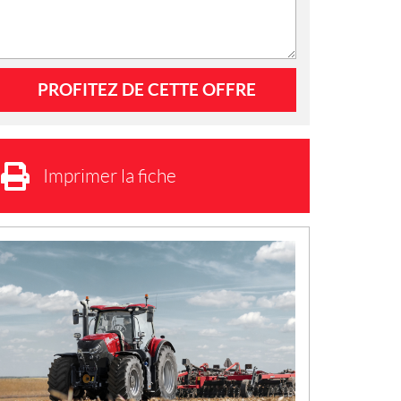
Imprimer la fiche
N
O
U
V
E
L
L
E