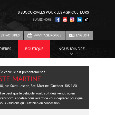
8 SUCCURSALES POUR LES AGRICULTEURS
SUIVEZ-NOUS
ES FACTURES
AVANTAGE ROUGE
ENGLISH
RIÈRES
BOUTIQUE
NOUS JOINDRE
Ce véhicule est présentement à :
STE-MARTINE
30, rue Saint-Joseph
,
Ste-Martine
(Québec)
J0S 1V0
Il se peut que le véhicule voulu soit déjà vendu ou en
transport. Appelez-nous avant de vous déplacer pour que
nous validions qu’il est bien en concession.