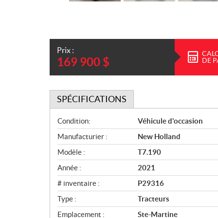
Prix :
CAL
169 900
$
DE 
SPÉCIFICATIONS
S
Condition:
Véhicule d'occasion
p
Manufacturier :
New Holland
é
c
Modèle :
T7.190
i
Année :
2021
f
i
# inventaire :
P29316
c
Type :
Tracteurs
a
Emplacement :
Ste-Martine
t