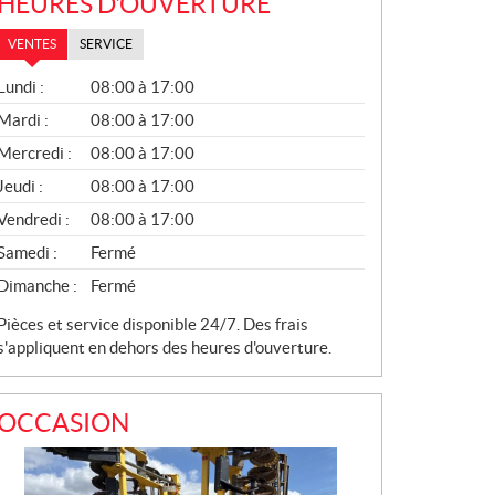
HEURES D'OUVERTURE
VENTES
SERVICE
V
Lundi :
08:00 à 17:00
E
N
Mardi :
08:00 à 17:00
T
Mercredi :
08:00 à 17:00
E
S
Jeudi :
08:00 à 17:00
Vendredi :
08:00 à 17:00
Samedi :
Fermé
Dimanche :
Fermé
Pièces et service disponible 24/7. Des frais
s'appliquent en dehors des heures d'ouverture.
OCCASION