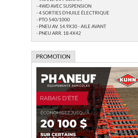
- 4WD AVEC SUSPENSION
- 4 SORTIES D'HUILE ÉLECTRIQUE
- PTO 540/1000
- PNEU AV. 14.9X30 - AILE AVANT
- PNEU ARR. 18.4X42
PROMOTION
P
r
o
m
o
t
i
o
n