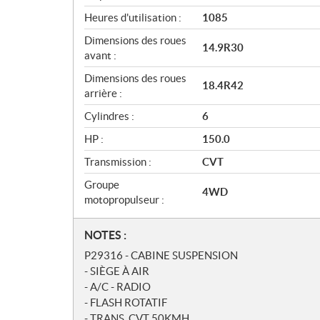
i
Heures d'utilisation :
1085
o
Dimensions des roues
n
14.9R30
avant :
s
Dimensions des roues
18.4R42
arrière :
Cylindres :
6
HP :
150.0
Transmission :
CVT
Groupe
4WD
motopropulseur :
N
NOTES :
o
P29316 - CABINE SUSPENSION
t
- SIÈGE À AIR
e
- A/C - RADIO
s
- FLASH ROTATIF
- TRANS. CVT 50KMH