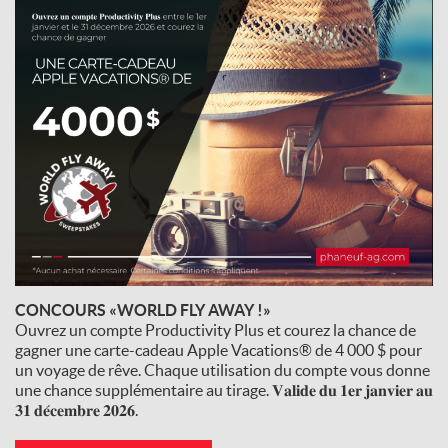
CONCOURS «WORLD FLY AWAY !»
Ouvrez un compte Productivity Plus et courez la chance de
gagner une carte-cadeau Apple Vacations® de 4 000 $ pour
un voyage de rêve. Chaque utilisation du compte vous donne
une chance supplémentaire au tirage. 𝐕𝐚𝐥𝐢𝐝𝐞 𝐝𝐮 𝟏𝐞𝐫 𝐣𝐚𝐧𝐯𝐢𝐞𝐫 𝐚𝐮
𝟑𝟏 𝐝𝐞́𝐜𝐞𝐦𝐛𝐫𝐞 𝟐𝟎𝟐𝟔.