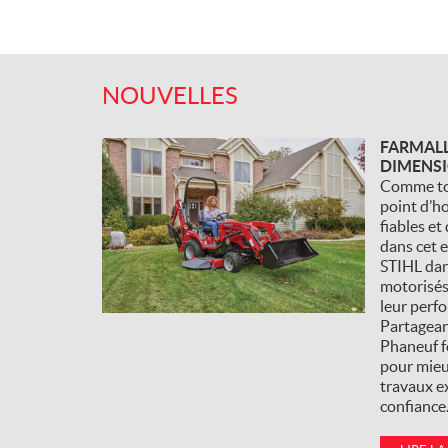
NOUVELLES
FARMALL
DIMENSI
Comme to
point d’ho
fiables et 
dans cet e
STIHL dans
motorisé
leur perf
Partagean
Phaneuf f
pour mieu
travaux ex
confiance