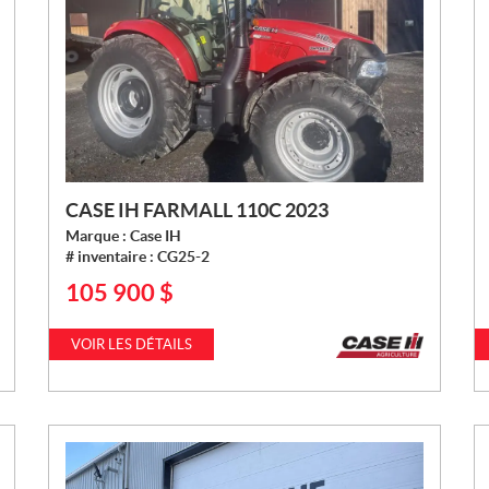
CASE IH FARMALL 110C 2023
Marque :
Case IH
# inventaire :
CG25-2
105 900
$
P
R
I
VOIR LES DÉTAILS
X
: