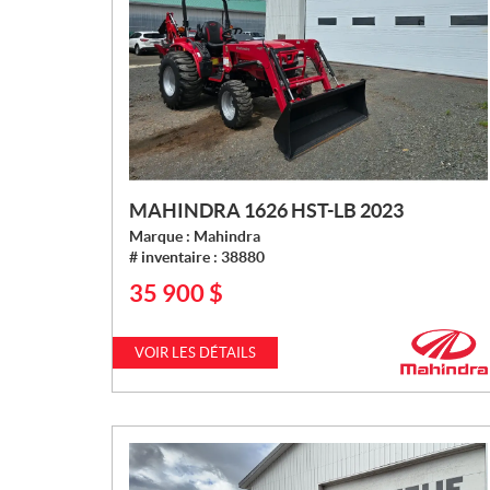
MAHINDRA 1626 HST-LB 2023
Marque :
Mahindra
# inventaire :
38880
35 900
$
P
R
I
VOIR LES DÉTAILS
X
: