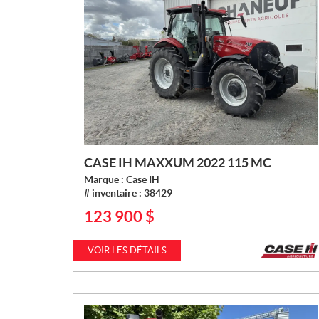
CASE IH MAXXUM 2022 115 MC
Marque :
Case IH
# inventaire :
38429
123 900
$
P
R
I
VOIR LES DÉTAILS
X
: