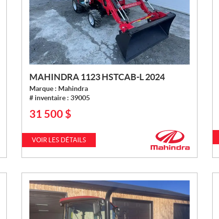
MAHINDRA 1123 HSTCAB-L 2024
Marque :
Mahindra
# inventaire :
39005
31 500
$
P
R
I
VOIR LES DÉTAILS
X
: