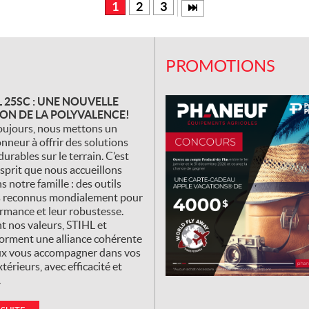
1
2
3
PROMOTIONS
 25SC : UNE NOUVELLE
ON DE LA POLYVALENCE!
ujours, nous mettons un
nneur à offrir des solutions
durables sur le terrain. C’est
sprit que nous accueillons
 notre famille : des outils
s reconnus mondialement pour
ormance et leur robustesse.
t nos valeurs, STIHL et
orment une alliance cohérente
x vous accompagner dans vos
térieurs, avec efficacité et
.