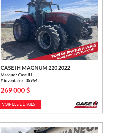
CASE IH MAGNUM 220 2022
Marque :
Case IH
# inventaire :
35954
269 000
$
P
R
I
VOIR LES DÉTAILS
X
: