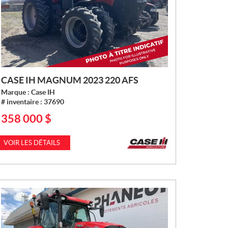
CASE IH MAGNUM 2023 220 AFS
Marque :
Case IH
# inventaire :
37690
358 000
$
P
R
I
VOIR LES DÉTAILS
X
: