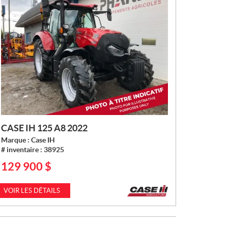
CASE IH 125 A8 2022
Marque :
Case IH
# inventaire :
38925
129 900
$
P
R
I
VOIR LES DÉTAILS
X
: