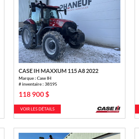
CASE IH MAXXUM 115 A8 2022
Marque :
Case IH
# inventaire :
38195
118 900
$
P
R
I
VOIR LES DÉTAILS
X
: