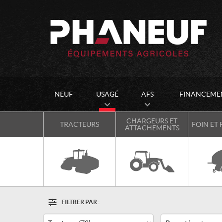
NEUF
USAGÉ
AFS
FINANCEME
CHARGEURS ET
TRACTEURS
FOIN ET
ATTACHEMENTS
FILTRER PAR :
Options
Filtre
Type
Catégorie