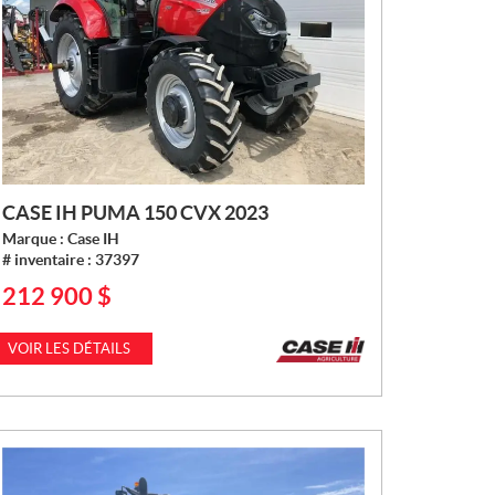
CASE IH PUMA 150 CVX 2023
Marque :
Case IH
# inventaire :
37397
212 900
$
P
R
I
VOIR LES DÉTAILS
X
: