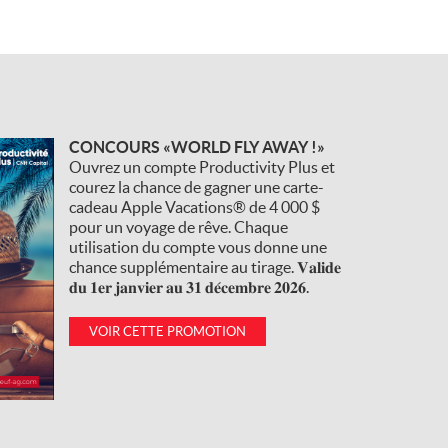
CONCOURS «WORLD FLY AWAY !»
Ouvrez un compte Productivity Plus et
courez la chance de gagner une carte-
cadeau Apple Vacations® de 4 000 $
pour un voyage de rêve. Chaque
utilisation du compte vous donne une
chance supplémentaire au tirage. 𝐕𝐚𝐥𝐢𝐝𝐞
𝐝𝐮 𝟏𝐞𝐫 𝐣𝐚𝐧𝐯𝐢𝐞𝐫 𝐚𝐮 𝟑𝟏 𝐝𝐞́𝐜𝐞𝐦𝐛𝐫𝐞 𝟐𝟎𝟐𝟔.
VOIR CETTE PROMOTION