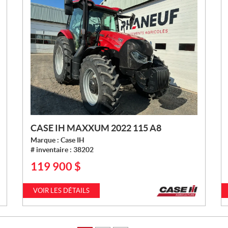
CASE IH MAXXUM 2022 115 A8
Marque :
Case IH
# inventaire :
38202
119 900
$
P
R
I
VOIR LES DÉTAILS
X
: