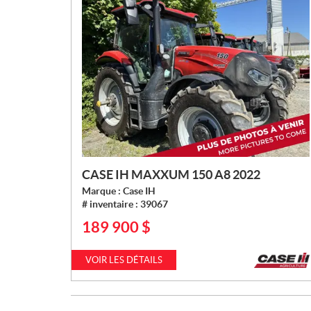
CASE IH MAXXUM 150 A8 2022
Marque :
Case IH
# inventaire :
39067
189 900
$
P
R
I
VOIR LES DÉTAILS
X
: