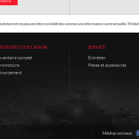
 SUITE
f seulement et ne peuvent être considérées comme une information contractuelle. N'hésite
PRODUITS D'OCCASION
SERVICE
nventaire complet
Entretien
romotions
Pièces et accessoires
inancement
Médias sociaux