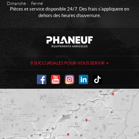
Dimanche :
Fermé
Pièces et service disponible 24/7. Des frais s'appliquent en
dehors des heures d'ouverture.
C
P
o
h
n
a
t
n
a
e
8 SUCCURSALES POUR VOUS SERVIR
c
u
t
f
-
É
q
u
i
p
e
m
e