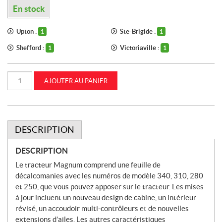
En stock
Upton :
Ste-Brigide :
1
1
Shefford :
Victoriaville :
1
1
quantité
AJOUTER AU PANIER
de
1:16
Tracteur
Case
IH
AFS
Connect
DESCRIPTION
Magnum
avec
décalcomanies
DESCRIPTION
(ZFN44245)
Le tracteur Magnum comprend une feuille de
décalcomanies avec les numéros de modèle 340, 310, 280
et 250, que vous pouvez apposer sur le tracteur. Les mises
à jour incluent un nouveau design de cabine, un intérieur
révisé, un accoudoir multi-contrôleurs et de nouvelles
extensions d’ailes. Les autres caractéristiques