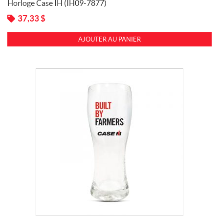
Horloge Case IH (IH09-7877)
37,33
$
AJOUTER AU PANIER