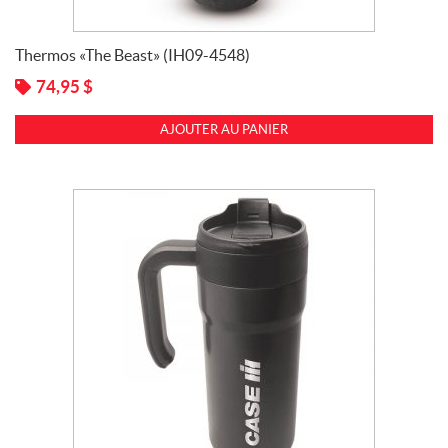
Thermos «The Beast» (IH09-4548)
74,95
$
AJOUTER AU PANIER