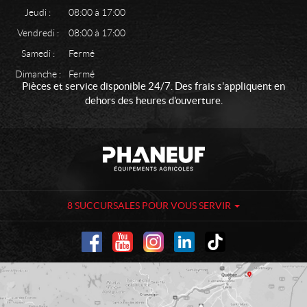
Jeudi :
08:00 à 17:00
Vendredi :
08:00 à 17:00
Samedi :
Fermé
Dimanche :
Fermé
Pièces et service disponible 24/7. Des frais s'appliquent en
dehors des heures d'ouverture.
C
P
o
h
n
a
t
n
a
e
8 SUCCURSALES POUR VOUS SERVIR
c
u
t
f
-
É
q
u