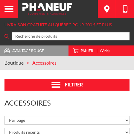
C
A
T
É
LIVRAISON GRATUITE AU QUÉBEC POUR 200 $ ET PLUS
G
O
R
I
E
AVANTAGE ROUGE
PANIER
(Vide)
S
Boutique
Accessoires
A
r
t
FILTRER
i
c
l
ACCESSOIRES
e
s
d
e
m