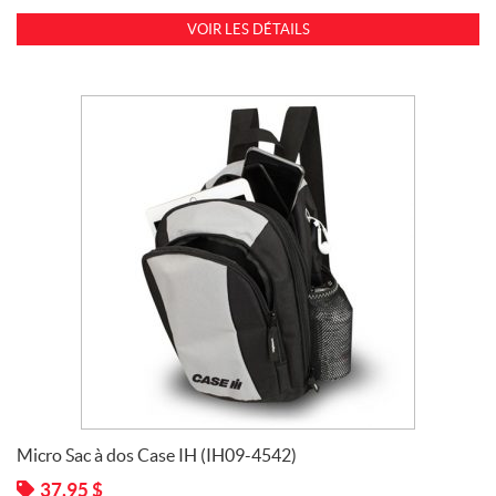
E
S
VOIR LES DÉTAILS
A
&
I
(1)
Case
IH
(13)
CNH
Parts
(1)
Micro Sac à dos Case IH (IH09-4542)
37,95
$