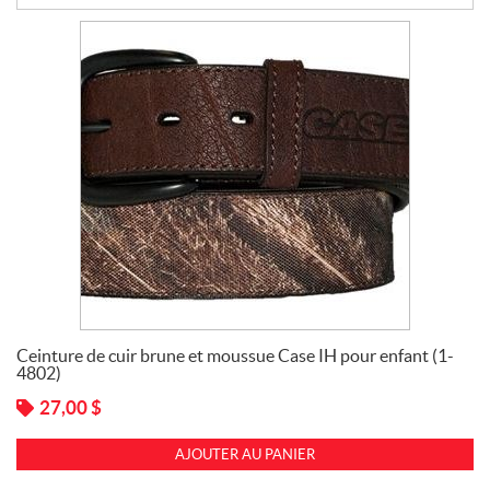
u
e
t
t
e
s
e
t
C
h
a
p
e
a
u
x
Ceinture de cuir brune et moussue Case IH pour enfant (1-
4802)
F
e
27,00
$
m
m
AJOUTER AU PANIER
e