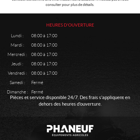
c
consulter pour plus de détails.
l
e
s
HEURES D'OUVERTURE
E
Lundi :
08:00 à 17:00
n
f
Mardi :
08:00 à 17:00
a
Mercredi :
08:00 à 17:00
n
t
Jeudi :
08:00 à 17:00
s
Vendredi :
08:00 à 17:00
D
Samedi :
Fermé
i
v
Dimanche :
Fermé
e
Pièces et service disponible 24/7. Des frais s'appliquent en
r
dehors des heures d'ouverture.
s
E
n
C
P
f
o
h
a
n
a