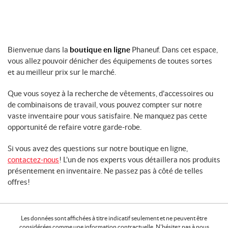
s
E
n
f
a
Bienvenue dans la
boutique en ligne
Phaneuf. Dans cet espace,
n
vous allez pouvoir dénicher des équipements de toutes sortes
t
et au meilleur prix sur le marché.
s
C
Que vous soyez à la recherche de vêtements, d'accessoires ou
e
de combinaisons de travail, vous pouvez compter sur notre
i
vaste inventaire pour vous satisfaire. Ne manquez pas cette
n
opportunité de refaire votre garde-robe.
t
u
Si vous avez des questions sur notre boutique en ligne,
r
contactez-nous
! L'un de nos experts vous détaillera nos produits
e
présentement en inventaire. Ne passez pas à côté de telles
s
offres!
e
t
b
o
Les données sont affichées à titre indicatif seulement et ne peuvent être
u
considérées comme une information contractuelle. N'hésitez pas à nous