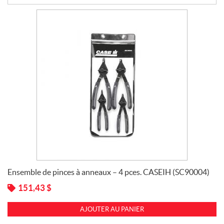
B
a
t
t
e
r
i
e
s
C
l
e
v
i
s
,
Ensemble de pinces à anneaux – 4 pces. CASEIH (SC90004)
G
o
151,43
$
u
p
AJOUTER AU PANIER
i