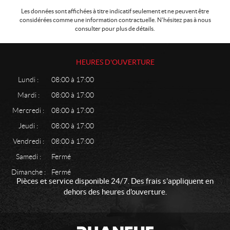
J
a
Les données sont affichées à titre indicatif seulement et ne peuvent être
considérées comme une information contractuelle. N'hésitez pas à nous
r
consulter pour plus de détails.
d
i
n
HEURES D'OUVERTURE
e
t
Lundi :
08:00 à 17:00
p
Mardi :
08:00 à 17:00
e
l
Mercredi :
08:00 à 17:00
o
Jeudi :
08:00 à 17:00
u
s
Vendredi :
08:00 à 17:00
e
Samedi :
Fermé
L
Dimanche :
Fermé
a
Pièces et service disponible 24/7. Des frais s'appliquent en
v
dehors des heures d'ouverture.
e
u
s
C
P
e