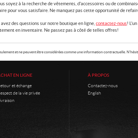
us soyez à la recherche de vêtements, d'accessoires ou de combinais
aire pour vous satisfaire. Ne manquez pas cette opportunité de refair
 avez des questions sur notre boutique en ligne,
contactez-nous
! L'u
ement en inventaire. Ne passez pas à côté de telles offres!
f seulement et ne peuvent être considérées comme une information contractuelle. N'hésite
ACHAT EN LIGNE
À PROPOS
etour et échange
Contactez-nous
espect de la vie privée
English
ivraison