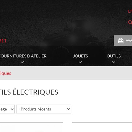
L
811
AV
FOURNITURES D'ATELIER
JOUETS
OUTILS
riques
ILS ÉLECTRIQUES