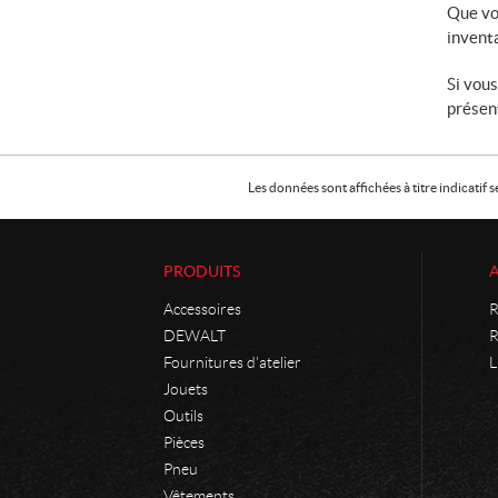
Que vo
invent
Si vous
présent
Les données sont affichées à titre indicati
PRODUITS
Accessoires
R
DEWALT
R
Fournitures d'atelier
L
Jouets
Outils
Pièces
Pneu
Vêtements