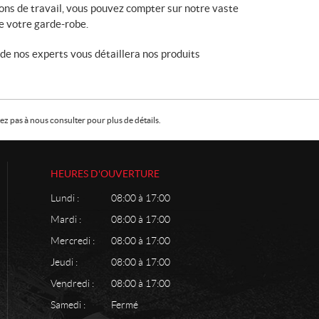
ons de travail, vous pouvez compter sur notre vaste
e votre garde-robe.
n de nos experts vous détaillera nos produits
z pas à nous consulter pour plus de détails.
HEURES D'OUVERTURE
Lundi :
08:00 à 17:00
Mardi :
08:00 à 17:00
Mercredi :
08:00 à 17:00
Jeudi :
08:00 à 17:00
Vendredi :
08:00 à 17:00
Samedi :
Fermé