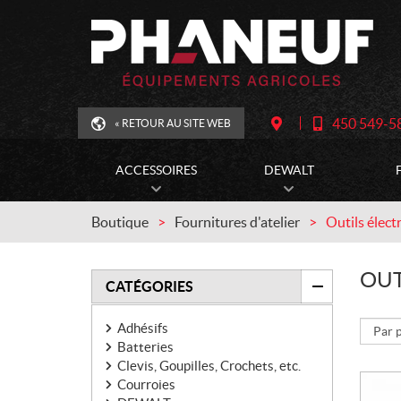
450 549-5
« RETOUR AU SITE WEB
T
I
É
T
L
I
É
N
ACCESSOIRES
DEWALT
P
É
H
R
O
A
N
I
Boutique
Fournitures d'atelier
Outils élect
E
R
E
:
OUT
FILTRER
CATÉGORIES
Adhésifs
Batteries
Clevis, Goupilles, Crochets, etc.
Courroies