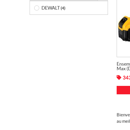
DEWALT
(4)
Ensemb
Max (
34
Bienve
au meil