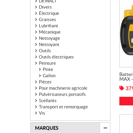
DEWALT
Divers
Électrique
Graisses
Lubrifiant
Mécanique
Nettoyage
Nettoyant
Outils
Outils électriques
Peinture
Pinte
Batter
Gallon
MAX 
Pièces
37
Pour machinerie agricole
Pulvérisateurs portatifs
Scellants
Transport et remorquage
Vis
MARQUES