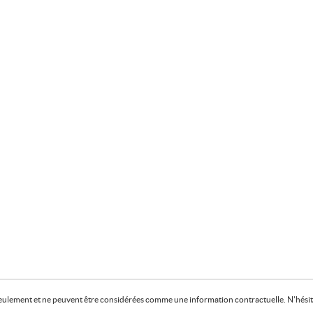
f seulement et ne peuvent être considérées comme une information contractuelle. N'hésite