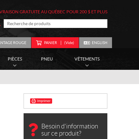
IVRAISON GRATUITE AU QUÉBEC POUR 200 $ ET PLUS
ANTAGE ROUGE
PANIER
(Vide)
ENGLISH
PIÈCES
PNEU
VÊTEMENTS
Imprimer
Besoin d'information
sur ce produit?