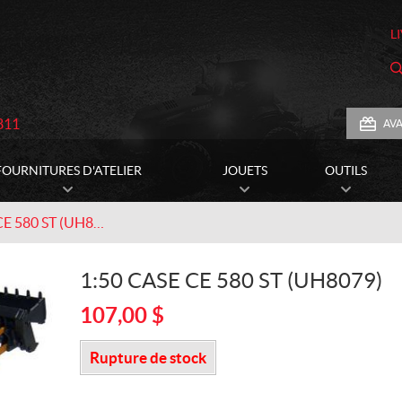
L
811
AV
FOURNITURES D'ATELIER
JOUETS
OUTILS
1:50 Case CE 580 ST (UH8079)
1:50 CASE CE 580 ST (UH8079)
107,00
$
Rupture de stock