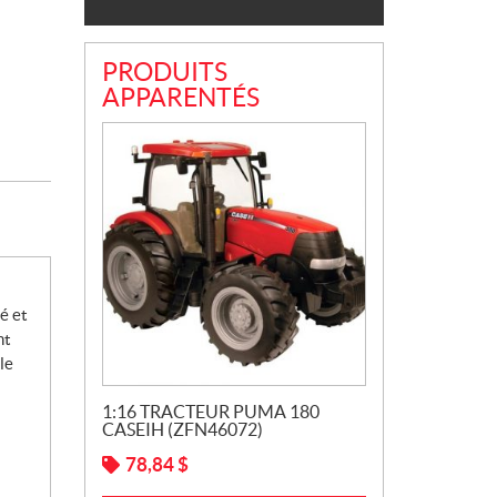
PRODUITS
APPARENTÉS
é et
nt
le
1:16 TRACTEUR PUMA 180
CASEIH (ZFN46072)
78,84
$