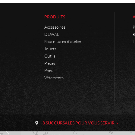
PRODUITS
Accessoires
R
DEWALT
R
Fournitures d'atelier
L
Jouets
Outils
Pièces
Pneu
Vêtements
C
P
o
h
8 SUCCURSALES POUR VOUS SERVIR
n
a