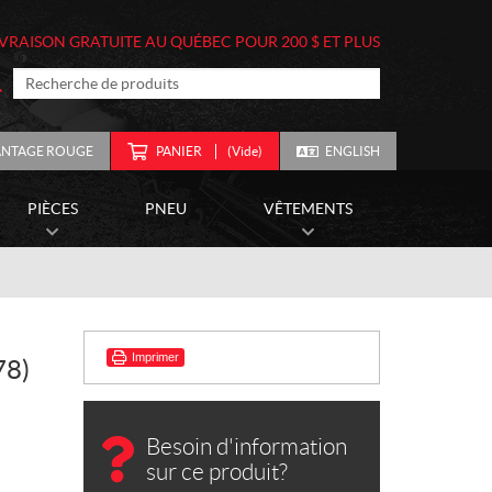
IVRAISON GRATUITE AU QUÉBEC POUR 200 $ ET PLUS
ANTAGE ROUGE
PANIER
(Vide)
ENGLISH
PIÈCES
PNEU
VÊTEMENTS
Imprimer
78)
Besoin d'information
sur ce produit?