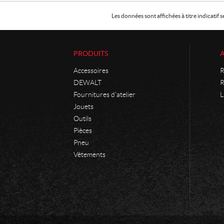
Les données sont affichées à titre indicati
PRODUITS
Accessoires
R
DEWALT
R
Fournitures d'atelier
L
Jouets
Outils
Pièces
Pneu
Vêtements
C
P