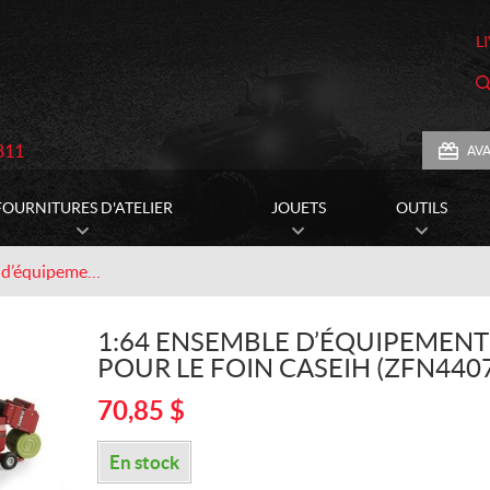
L
811
AV
FOURNITURES D'ATELIER
JOUETS
OUTILS
1:64 Ensemble d’équipement pour le foin CASEIH (ZFN44078)
1:64 ENSEMBLE D’ÉQUIPEMENT
POUR LE FOIN CASEIH (ZFN440
70,85
$
En stock