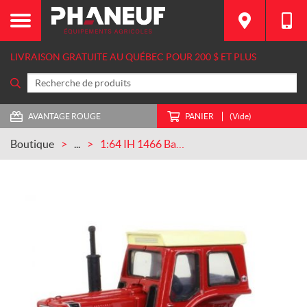
LIVRAISON GRATUITE AU QUÉBEC POUR 200 $ ET PLUS
AVANTAGE ROUGE
PANIER
(Vide)
Boutique
...
1:64 IH 1466 Bande noire avec logo FFA (ZFN44276)