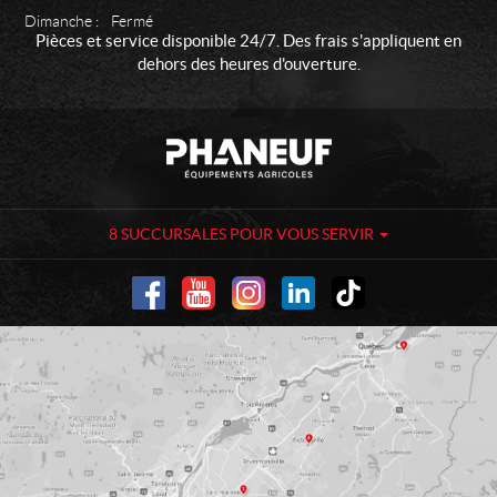
Dimanche :
Fermé
Pièces et service disponible 24/7. Des frais s'appliquent en
dehors des heures d'ouverture.
C
P
o
h
n
a
t
n
a
e
8 SUCCURSALES POUR VOUS SERVIR
c
u
t
f
-
É
q
u
i
p
e
m