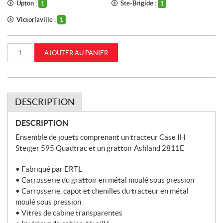
Upton :
Ste-Brigide :
1
1
Victoriaville :
1
quantité
AJOUTER AU PANIER
de
1:64
Tracteur
Case
IH
Steiger
Quadtrac
DESCRIPTION
595
avec
grattoir
DESCRIPTION
Ashland
2811E
Ensemble de jouets comprenant un tracteur Case IH
(ZFN44378)
Steiger 595 Quadtrac et un grattoir Ashland 2811E
• Fabriqué par ERTL
• Carrosserie du grattoir en métal moulé sous pression
• Carrosserie, capot et chenilles du tracteur en métal
moulé sous pression
• Vitres de cabine transparentes