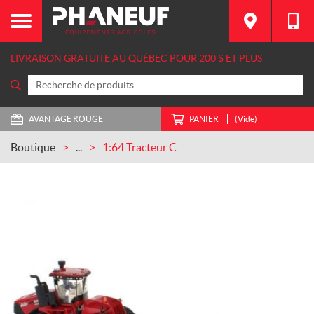
LIVRAISON GRATUITE AU QUÉBEC POUR 200 $ ET PLUS
AVANTAGE ROUGE
PANIER
(Vide)
Boutique
...
1:64 Tracteur Case IH Steiger Quadtrac 595 avec grattoir Ashland 2811E (ZFN44378)