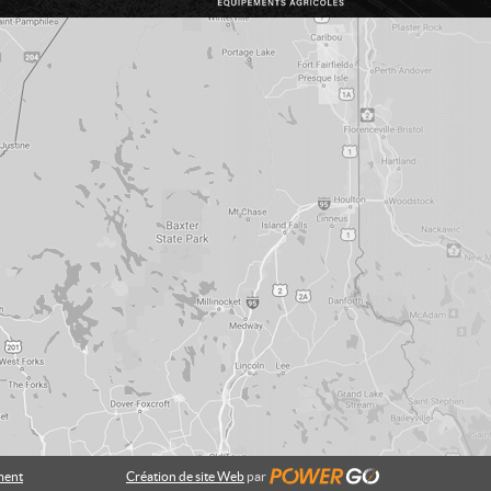
ment
Création de site Web
par