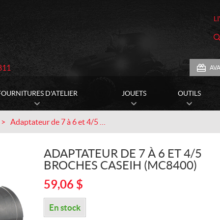
L
811
AV
FOURNITURES D'ATELIER
JOUETS
OUTILS
Adaptateur de 7 à 6 et 4/5 broches CASEIH (MC8400)
ADAPTATEUR DE 7 À 6 ET 4/5
BROCHES CASEIH (MC8400)
59,06
$
En stock