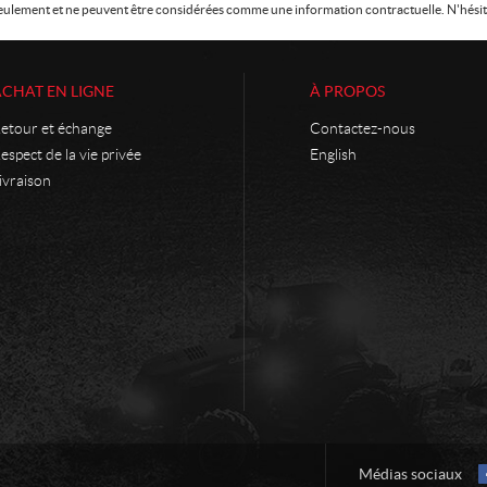
f seulement et ne peuvent être considérées comme une information contractuelle. N'hésite
ACHAT EN LIGNE
À PROPOS
etour et échange
Contactez-nous
espect de la vie privée
English
ivraison
Médias sociaux