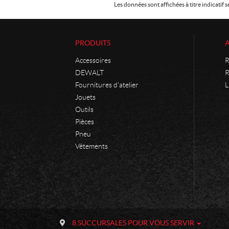
Les données sont affichées à titre indicati
PRODUITS
Accessoires
R
DEWALT
R
Fournitures d'atelier
L
Jouets
Outils
Pièces
Pneu
Vêtements
C
P
o
h
8 SUCCURSALES POUR VOUS SERVIR