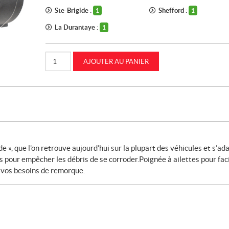
Ste-Brigide :
Shefford :
1
1
La Durantaye :
1
quantité
AJOUTER AU PANIER
de
Adaptateur
de
7
à
6
et
4/5
broches
CASEIH
(MC8400)
e », que l’on retrouve aujourd’hui sur la plupart des véhicules et s’ad
 pour empêcher les débris de se corroder.Poignée à ailettes pour faci
us vos besoins de remorque.