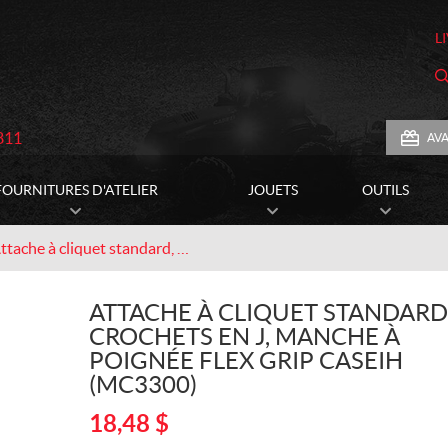
L
811
AV
FOURNITURES D'ATELIER
JOUETS
OUTILS
Attache à cliquet standard, crochets en J, manche à poignée Flex Grip CASEIH (MC3300)
ATTACHE À CLIQUET STANDARD
CROCHETS EN J, MANCHE À
POIGNÉE FLEX GRIP CASEIH
(MC3300)
18,48
$