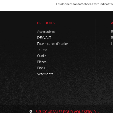
Les données sont affichées à titre indicati
PRODUITS
Accessoires
R
DEWALT
R
Fournitures d'atelier
L
Jouets
Outils
Pièces
Pneu
Vêtements
C
P
o
h
8 SUCCURSALES POUR VOUS SERVIR