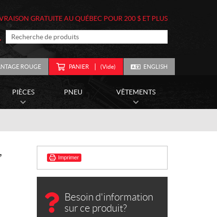
IVRAISON GRATUITE AU QUÉBEC POUR 200 $ ET PLUS
ANTAGE ROUGE
PANIER
(Vide)
ENGLISH
PIÈCES
PNEU
VÊTEMENTS
,
Imprimer
Besoin d'information
sur ce produit?