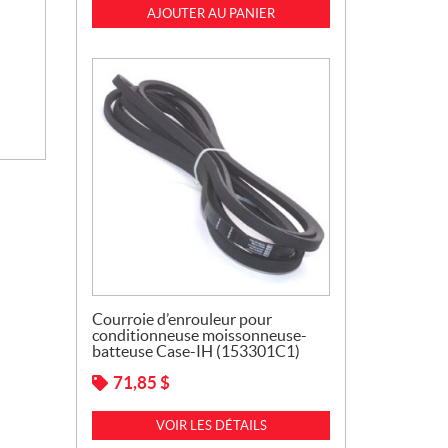
AJOUTER AU PANIER
Courroie d’enrouleur pour
conditionneuse moissonneuse-
batteuse Case-IH (153301C1)
71,85
$
VOIR LES DÉTAILS