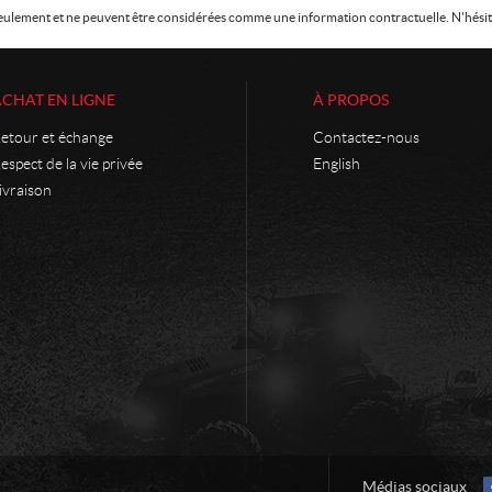
f seulement et ne peuvent être considérées comme une information contractuelle. N'hésite
ACHAT EN LIGNE
À PROPOS
etour et échange
Contactez-nous
espect de la vie privée
English
ivraison
Médias sociaux