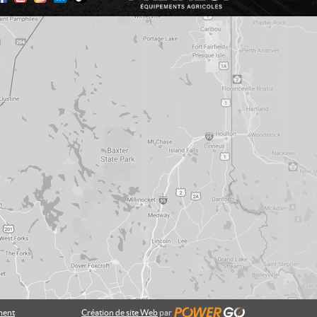
ment
Création de site Web
par