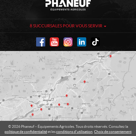
o
h
n
a
t
n
a
e
8 SUCCURSALES POUR VOUS SERVIR
c
u
t
f
-
É
q
u
i
p
e
m
e
n
t
s
A
© 2026 Phaneuf – Équipements Agricoles. Tous droits réservés. Consultez la
g
politique de confidentialité
et les
conditions d'utilisation
.
Choix de consentement