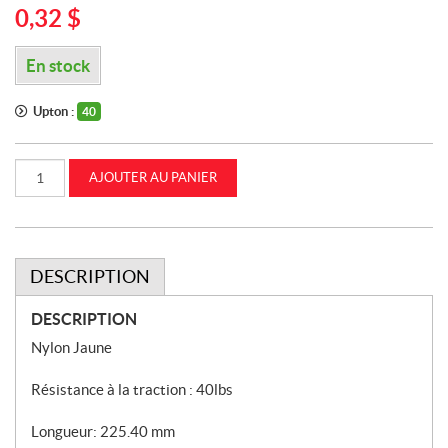
0,32
$
En stock
Upton :
40
quantité
AJOUTER AU PANIER
de
ATTACHE
DE
CÂBLE
DE
NYLON
JAUNE
DESCRIPTION
AUTOBLOQUANT
8
po
DESCRIPTION
CASEIH
(ZQC502209100)
Nylon Jaune
Résistance à la traction : 40lbs
Longueur: 225.40 mm