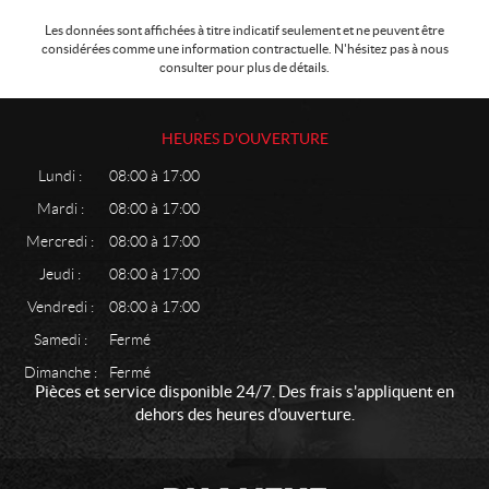
Les données sont affichées à titre indicatif seulement et ne peuvent être
considérées comme une information contractuelle. N'hésitez pas à nous
consulter pour plus de détails.
HEURES D'OUVERTURE
Lundi :
08:00 à 17:00
Mardi :
08:00 à 17:00
Mercredi :
08:00 à 17:00
Jeudi :
08:00 à 17:00
Vendredi :
08:00 à 17:00
Samedi :
Fermé
Dimanche :
Fermé
Pièces et service disponible 24/7. Des frais s'appliquent en
dehors des heures d'ouverture.
C
P