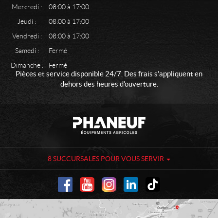
Mercredi :
08:00 à 17:00
Jeudi :
08:00 à 17:00
Vendredi :
08:00 à 17:00
Samedi :
Fermé
Dimanche :
Fermé
Pièces et service disponible 24/7. Des frais s'appliquent en
dehors des heures d'ouverture.
C
P
o
h
n
a
t
n
a
e
8 SUCCURSALES POUR VOUS SERVIR
c
u
t
f
-
É
q