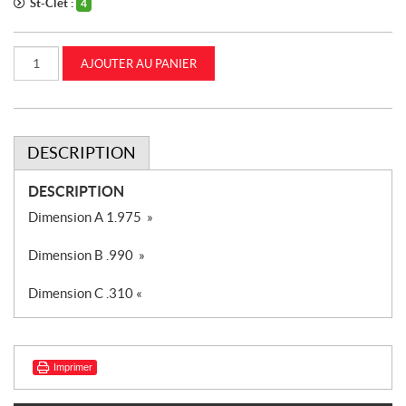
St-Clet :
4
quantité
AJOUTER AU PANIER
de
Capuchon
de
protection
CASEIH
(663908R1)
DESCRIPTION
DESCRIPTION
Dimension A 1.975 »
Dimension B .990 »
Dimension C .310 «
Imprimer