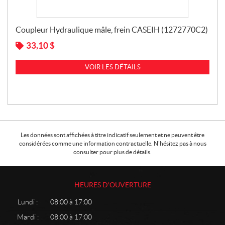
Coupleur Hydraulique mâle, frein CASEIH (1272770C2)
33,10
$
VOIR LES DÉTAILS
Les données sont affichées à titre indicatif seulement et ne peuvent être
considérées comme une information contractuelle. N'hésitez pas à nous
consulter pour plus de détails.
HEURES D'OUVERTURE
Lundi :
08:00 à 17:00
Mardi :
08:00 à 17:00