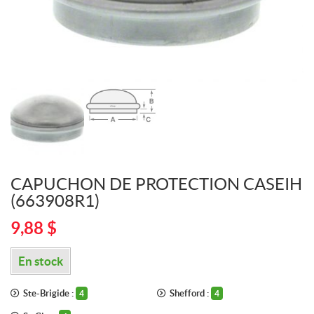
CAPUCHON DE PROTECTION CASEIH
(663908R1)
9,88
$
En stock
Ste-Brigide :
Shefford :
4
4