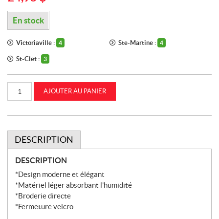
En stock
Victoriaville :
Ste-Martine :
4
4
St-Clet :
3
quantité
AJOUTER AU PANIER
de
Casquette
Velcro
«Wicking»
(IH07-
2776)
DESCRIPTION
DESCRIPTION
*Design moderne et élégant
*Matériel léger absorbant l’humidité
*Broderie directe
*Fermeture velcro