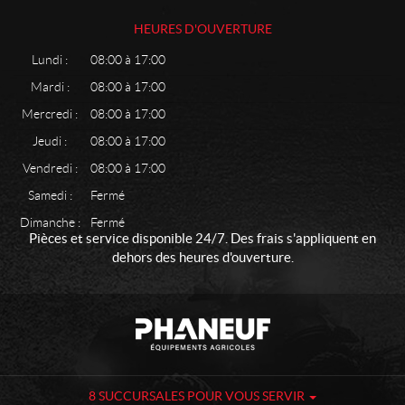
HEURES D'OUVERTURE
Lundi :
08:00 à 17:00
Mardi :
08:00 à 17:00
Mercredi :
08:00 à 17:00
Jeudi :
08:00 à 17:00
Vendredi :
08:00 à 17:00
Samedi :
Fermé
Dimanche :
Fermé
Pièces et service disponible 24/7. Des frais s'appliquent en
dehors des heures d'ouverture.
C
P
o
h
n
a
t
n
a
e
8 SUCCURSALES POUR VOUS SERVIR