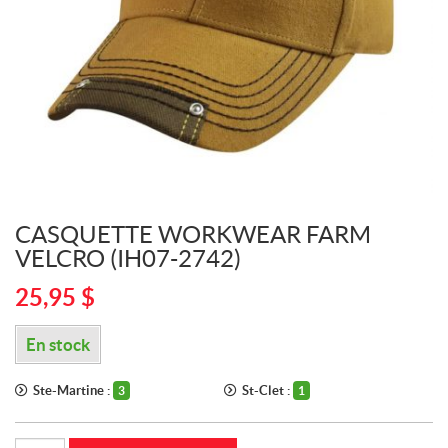
CASQUETTE WORKWEAR FARM
VELCRO (IH07-2742)
25,95
$
En stock
Ste-Martine :
St-Clet :
3
1
quantité