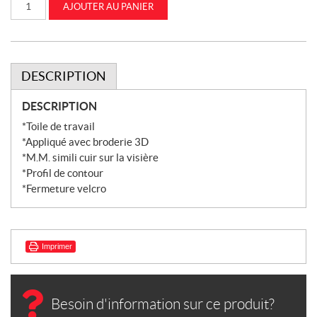
AJOUTER AU PANIER
de
Casquette
Workwear
Farm
Velcro
(IH07-
2742)
DESCRIPTION
DESCRIPTION
*Toile de travail
*Appliqué avec broderie 3D
*M.M. simili cuir sur la visière
*Profil de contour
*Fermeture velcro
Imprimer
Besoin d'information sur ce produit?