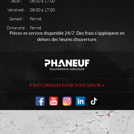
Jeudi :
08:00 à 17:00
Vendredi :
08:00 à 17:00
Samedi :
Fermé
Dimanche :
Fermé
Pièces et service disponible 24/7. Des frais s'appliquent en
dehors des heures d'ouverture.
C
P
o
h
n
a
t
n
a
e
8 SUCCURSALES POUR VOUS SERVIR
c
u
t
f
-
É
q
u
i