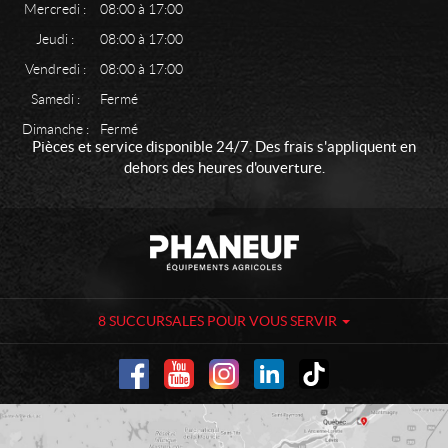
Mercredi :
08:00 à 17:00
Jeudi :
08:00 à 17:00
Vendredi :
08:00 à 17:00
Samedi :
Fermé
Dimanche :
Fermé
Pièces et service disponible 24/7. Des frais s'appliquent en
dehors des heures d'ouverture.
C
P
o
h
n
a
t
n
a
e
8 SUCCURSALES POUR VOUS SERVIR
c
u
t
f
-
É
q