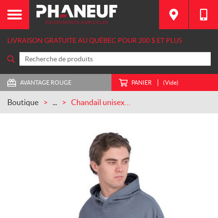
LIVRAISON GRATUITE AU QUÉBEC POUR 200 $ ET PLUS
AVANTAGE ROUGE
PANIER
(Vide)
Boutique
...
Chandail unisexe «Essential» côtelé à capuche (IH02-4649)