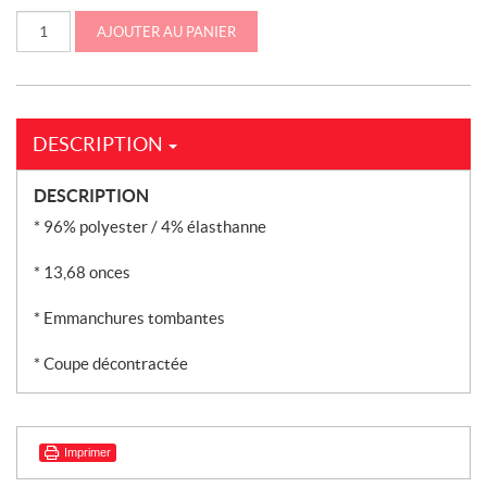
quantité
AJOUTER AU PANIER
de
Chandail
unisexe
«Essential»
côtelé
à
capuche
DESCRIPTION
(IH02-
4649)
DESCRIPTION
* 96% polyester / 4% élasthanne
* 13,68 onces
* Emmanchures tombantes
* Coupe décontractée
Imprimer