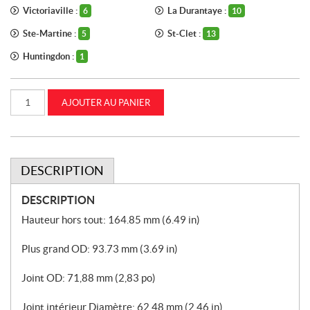
Victoriaville :
La Durantaye :
6
10
Ste-Martine :
St-Clet :
5
13
Huntingdon :
1
quantité
AJOUTER AU PANIER
de
Filtre
à
carburant
CASEIH
(84476807)
DESCRIPTION
DESCRIPTION
Hauteur hors tout: 164.85 mm (6.49 in)
Plus grand OD: 93.73 mm (3.69 in)
Joint OD: 71,88 mm (2,83 po)
Joint intérieur Diamètre: 62.48 mm (2.46 in)