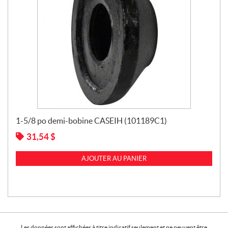
1-5/8 po demi-bobine CASEIH (101189C1)
31,54
$
AJOUTER AU PANIER
Les données sont affichées à titre indicatif seulement et ne peuvent être