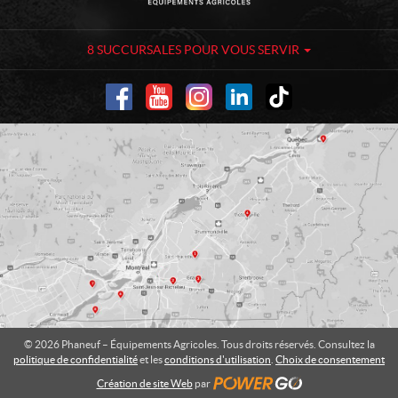
n
a
t
n
a
e
8 SUCCURSALES POUR VOUS SERVIR
c
u
t
f
-
É
q
u
i
p
e
m
e
n
t
s
A
© 2026 Phaneuf – Équipements Agricoles. Tous droits réservés. Consultez la
g
politique de confidentialité
et les
conditions d'utilisation
.
Choix de consentement
r
Création de site Web
par