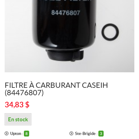
FILTRE À CARBURANT CASEIH
(84476807)
34,83
$
En stock
Upton :
Ste-Brigide :
8
3