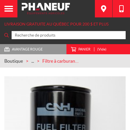
LIVRAISON GRATUITE AU QUÉBEC POUR 200 $ ET PLUS
AVANTAGE ROUGE
PANIER
(Vide)
Boutique
...
Filtre à carburant CASEIH (84476807)