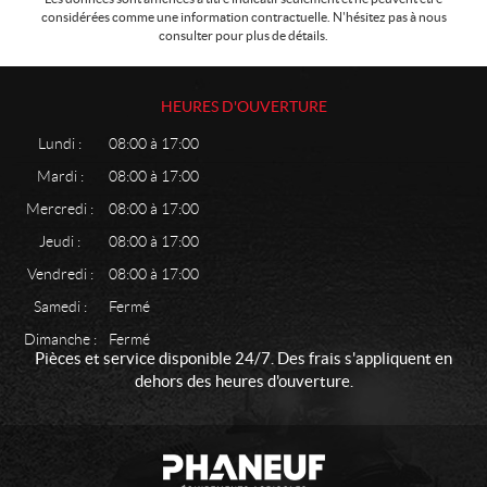
considérées comme une information contractuelle. N'hésitez pas à nous
consulter pour plus de détails.
HEURES D'OUVERTURE
Lundi :
08:00 à 17:00
Mardi :
08:00 à 17:00
Mercredi :
08:00 à 17:00
Jeudi :
08:00 à 17:00
Vendredi :
08:00 à 17:00
Samedi :
Fermé
Dimanche :
Fermé
Pièces et service disponible 24/7. Des frais s'appliquent en
dehors des heures d'ouverture.
C
P
o
h