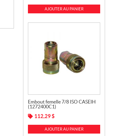
AJOUTER AU PANIER
Embout femelle 7/8 ISO CASEIH
(1272400C1)
112,29
$
AJOUTER AU PANIER