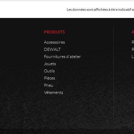
Les données sont affichées à titre indicati
PRODUITS
Accessoires
R
DEWALT
R
Fournitures d'atelier
L
Jouets
Outils
Pièces
Pneu
Vêtements
C
P