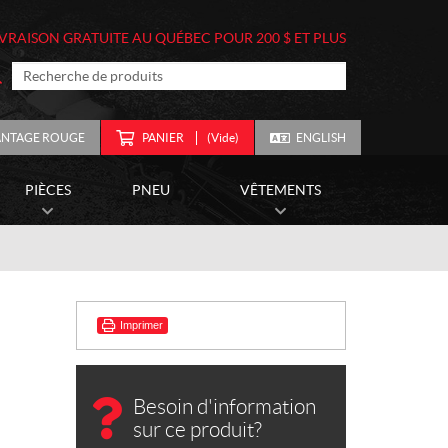
IVRAISON GRATUITE AU QUÉBEC POUR 200 $ ET PLUS
ANTAGE ROUGE
PANIER
(Vide)
ENGLISH
PIÈCES
PNEU
VÊTEMENTS
Imprimer
Besoin d'information
sur ce produit?