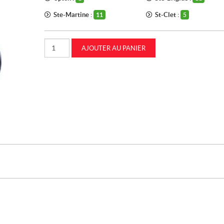
Ste-Martine :
St-Clet :
11
5
quantité
AJOUTER AU PANIER
de
Filtre
à
l'huile
CASEIH
(LF667)