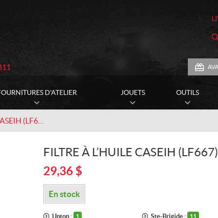
L
811
AV
FOURNITURES D'ATELIER
JOUETS
OUTILS
Filtre à l’huile CASEIH (LF667)
FILTRE À L’HUILE CASEIH (LF667)
29,36
$
En stock
Upton :
Ste-Brigide :
1
11