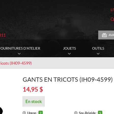
L
811
AV
FOURNITURES D'ATELIER
JOUETS
OUTILS
ricots (IH09-4599)
GANTS EN TRICOTS (IH09-4599)
14,95
$
En stock
Upton :
Ste-Brigide :
2
5