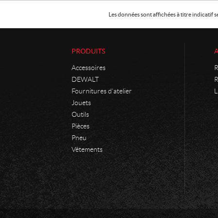
Les données sont affichées à titre indicati
PRODUITS
Accessoires
R
DEWALT
R
Fournitures d'atelier
L
Jouets
Outils
Pièces
Pneu
Vêtements
C
P