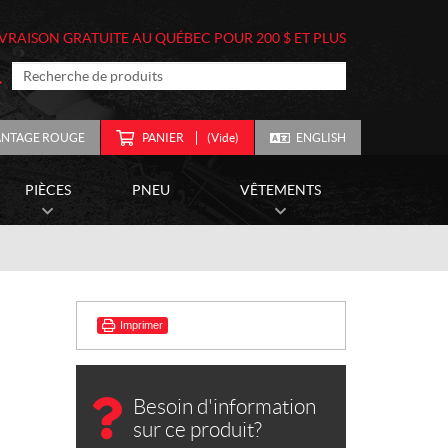
IVRAISON GRATUITE AU QUÉBEC POUR 200 $ ET PLUS
ANTAGE ROUGE
PANIER
(Vide)
ENGLISH
PIÈCES
PNEU
VÊTEMENTS
Imprimer
Besoin d'information
sur ce produit?