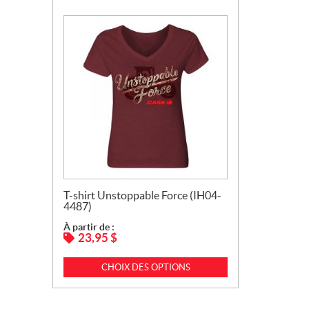
T-shirt Unstoppable Force (IH04-
4487)
À partir de :
23,95
$
CHOIX DES OPTIONS