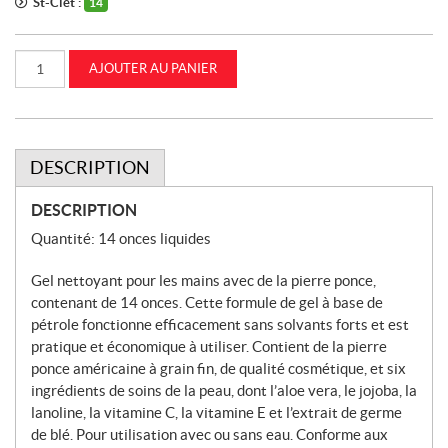
St-Clet :
14
quantité
AJOUTER AU PANIER
de
Gel
nettoyant
pour
les
mains
contenant
DESCRIPTION
de
la
pierre
DESCRIPTION
ponce
CASEIH
Quantité: 14 onces liquides
(MC28014)
Gel nettoyant pour les mains avec de la pierre ponce,
contenant de 14 onces. Cette formule de gel à base de
pétrole fonctionne efficacement sans solvants forts et est
pratique et économique à utiliser. Contient de la pierre
ponce américaine à grain fin, de qualité cosmétique, et six
ingrédients de soins de la peau, dont l’aloe vera, le jojoba, la
lanoline, la vitamine C, la vitamine E et l’extrait de germe
de blé. Pour utilisation avec ou sans eau. Conforme aux