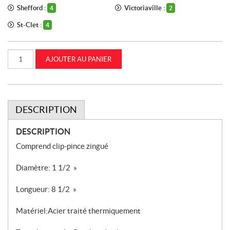
Shefford :
Victoriaville :
4
2
St-Clet :
4
quantité
AJOUTER AU PANIER
de
Goupille
de
verrouillage
pour
remorque
1
DESCRIPTION
1/2
x
8
DESCRIPTION
1/2
(87299367)
Comprend clip-pince zingué
Diamètre: 1 1/2 »
Longueur: 8 1/2 »
Matériel:Acier traité thermiquement