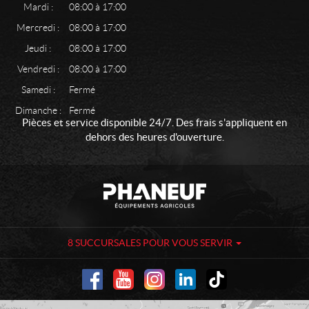
Mardi :
08:00 à 17:00
Mercredi :
08:00 à 17:00
Jeudi :
08:00 à 17:00
Vendredi :
08:00 à 17:00
Samedi :
Fermé
Dimanche :
Fermé
Pièces et service disponible 24/7. Des frais s'appliquent en
dehors des heures d'ouverture.
C
P
o
h
n
a
t
n
a
e
8 SUCCURSALES POUR VOUS SERVIR
c
u
t
f
-
É