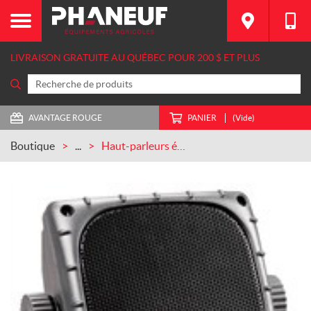
LIVRAISON GRATUITE AU QUÉBEC POUR 200 $ ET PLUS
AVANTAGE ROUGE
PANIER
(Vide)
Boutique
...
Haut-parleurs étanches à l’épreuve des intempéries CASEIH (ZAEJXHD35HD)