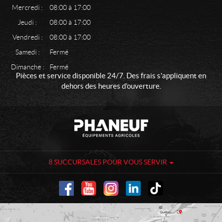
Mercredi :
08:00 à 17:00
Jeudi :
08:00 à 17:00
Vendredi :
08:00 à 17:00
Samedi :
Fermé
Dimanche :
Fermé
Pièces et service disponible 24/7. Des frais s'appliquent en
dehors des heures d'ouverture.
C
P
o
h
n
a
t
n
a
e
8 SUCCURSALES POUR VOUS SERVIR
c
u
t
f
-
É
q