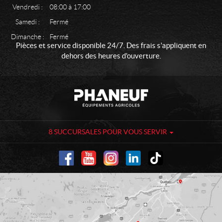
Vendredi :
08:00 à 17:00
Samedi :
Fermé
Dimanche :
Fermé
Pièces et service disponible 24/7. Des frais s'appliquent en
dehors des heures d'ouverture.
C
P
o
h
n
a
t
n
a
e
8 SUCCURSALES POUR VOUS SERVIR
c
u
t
f
-
É
q
u
i
p