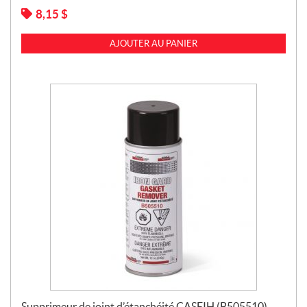
8,15
$
AJOUTER AU PANIER
Supprimeur de joint d’étanchéité CASEIH (B505510)