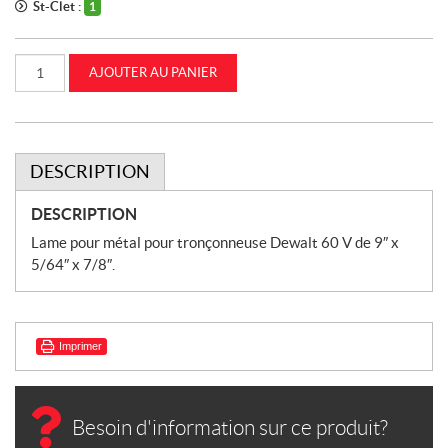
St-Clet :
1
quantité
AJOUTER AU PANIER
de
Lame
9"
pour
tronçonneuse
60
V
DESCRIPTION
(DWAFV8918)
DESCRIPTION
Lame pour métal pour tronçonneuse Dewalt 60 V de 9″ x
5/64″ x 7/8″.
Imprimer
Besoin d'information sur ce produit?