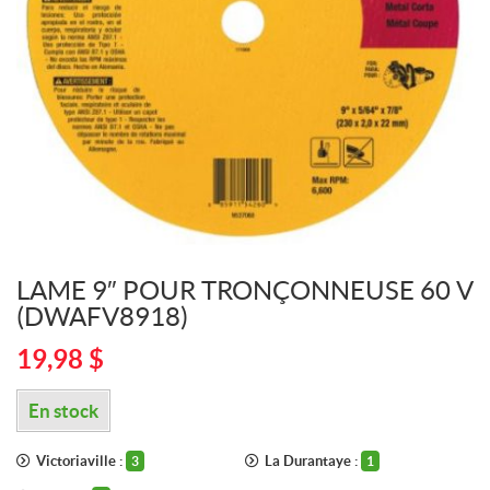
LAME 9″ POUR TRONÇONNEUSE 60 V
(DWAFV8918)
19,98
$
En stock
Victoriaville :
La Durantaye :
3
1