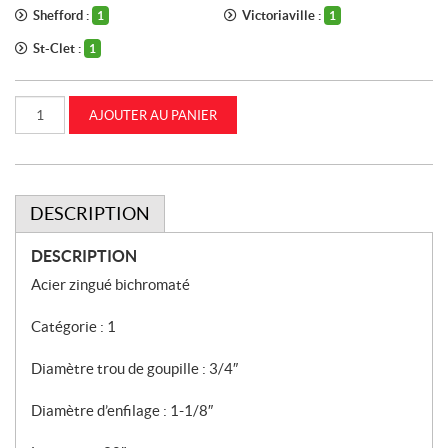
Shefford :
Victoriaville :
1
1
St-Clet :
1
quantité
AJOUTER AU PANIER
de
Lien
supérieur
forgé
Catégorie
1
CASEIH
DESCRIPTION
(87299171)
DESCRIPTION
Acier zingué bichromaté
Catégorie : 1
Diamètre trou de goupille : 3/4″
Diamètre d’enfilage : 1-1/8″