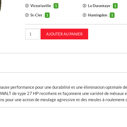
Victoriaville :
La Durantaye :
1
1
St-Clet :
Huntingdon :
1
1
quantité
AJOUTER AU PANIER
de
Meule
HP
pour
métal
type
27
6"
(DW4626)
 haute performance pour une durabilité et une élimination optimale d
ALT de type 27 HP rectifient et façonnent une variété de métaux e
ins pour une action de meulage agressive et des meules à roulement 