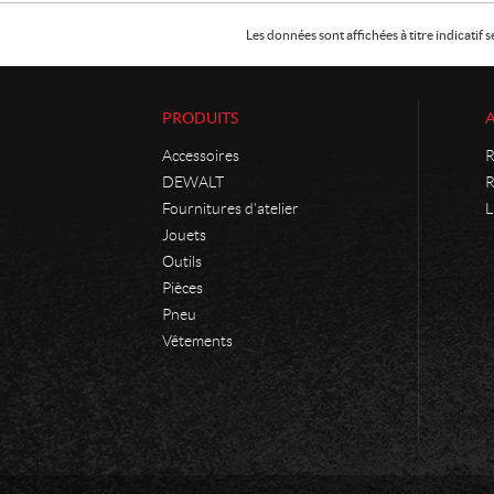
Les données sont affichées à titre indicati
PRODUITS
Accessoires
R
DEWALT
R
Fournitures d'atelier
L
Jouets
Outils
Pièces
Pneu
Vêtements
C
P