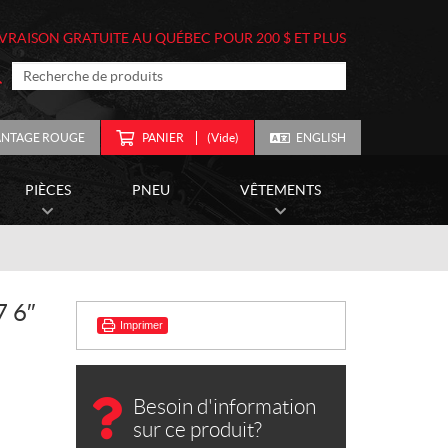
IVRAISON GRATUITE AU QUÉBEC POUR 200 $ ET PLUS
ANTAGE ROUGE
PANIER
(Vide)
ENGLISH
PIÈCES
PNEU
VÊTEMENTS
 6″
Imprimer
Besoin d'information
sur ce produit?