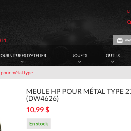
L
811
AV
FOURNITURES D'ATELIER
JOUETS
OUTILS
Meule HP pour métal type 27 6″ (DW4626)
MEULE HP POUR MÉTAL TYPE 27
(DW4626)
10,99
$
En stock